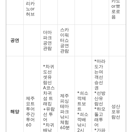
카노
리카
or뽀
노or
로로
허브
음
스카
더마
이워
파크
공연
터쇼
공연
공연
관람
관람
*마라
*차귀
도가
도선
는여
셋유
객선
람선
승선
A코스
권
차귀
*쇠소
*선방
제주
제주
섬 트
깍제
산유
피싱
요트
래킹
트보
람선
테마
성산
투어
+유람
트
*하모
해양
파크
포유
주간
선 투
*쇠소
돌고
낚시
람선
투어
어
깍배
래투
체험
60
*차귀
낚시
어
60분
배낚
2시
*가파