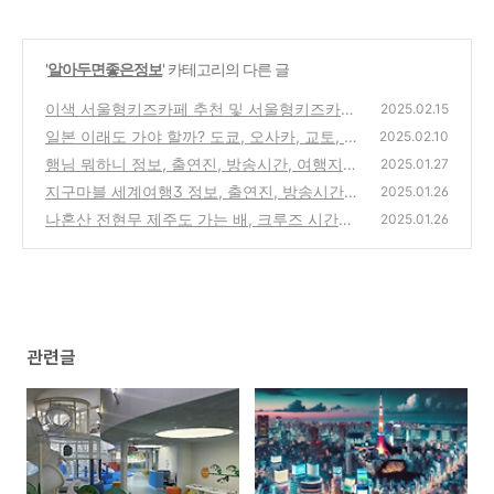
'
알아두면좋은정보
' 카테고리의 다른 글
이색 서울형키즈카페 추천 및 서울형키즈카페
2025.02.15
머니 이용법 가이드
일본 이래도 가야 할까? 도쿄, 오사카, 교토, 후
(0)
2025.02.10
쿠오카 숙박세 부과 도시 총정리
행님 뭐하니 정보, 출연진, 방송시간, 여행지
(0)
2025.01.27
총정리
지구마블 세계여행3 정보, 출연진, 방송시간
(0)
2025.01.26
총정리
나혼산 전현무 제주도 가는 배, 크루즈 시간부
(0)
2025.01.26
터 가격까지 완벽 정리
(0)
관련글