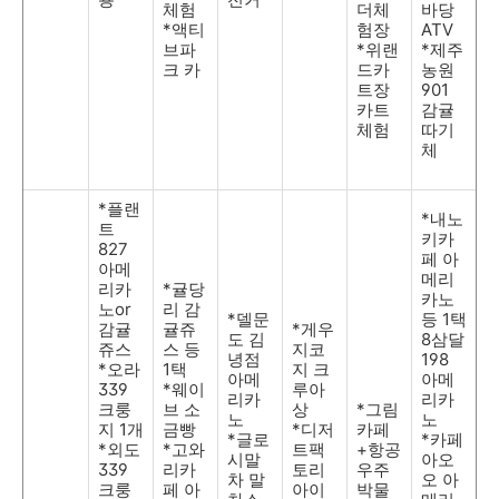
체험
더체
바당
*액티
험장
ATV
브파
*위랜
*제주
크 카
드카
농원
트장
901
카트
감귤
체험
따기
체
*플랜
*내노
트
키카
827
페 아
아메
메리
리카
*귤당
카노
노or
리 감
*델문
등 1택
감귤
귤쥬
*게우
도 김
8삼달
쥬스
스 등
지코
녕점
198
*오라
1택
지 크
아메
아메
339
*웨이
루아
리카
리카
크룽
브 소
상
*그림
노
노
지 1개
금빵
*디저
카페
*글로
*카페
*외도
*고와
트팩
+항공
시말
아오
339
리카
토리
우주
차 말
오 아
크룽
페 아
아이
박물