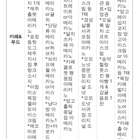
차스
메리
지 1개
메리
스크
관 음
트레
카노
*제주
카노
림 등
료+입
이트
*망고
촐왓
or귤
1택
장권
or아
레이
아메
차
*경성
*오설
메리
섭지
리카
*단당
살롱
록 말
카노
코지
노
류 아
서귀
차 소
*달치
점 망
카페&
*송정
메리
포점
프트
즈카
고아
푸드
동핫
카노
아메
아이
페 아
이스
도그
or허
리카
스크
메리
크림
제주
브차
노
림
카노
or 아
지사
*브리
*오또
*송악
*카페
메리
점 후
프애
노넛
힐링
클로
카노
랑크
월 아
중문
풋스
젯 행
등 1택
소시
메리
점 오
킨 붕
원점
*목장
지
카노
리지
어빵 1
아메
카페
*아침
or아
널 도
개 &
리카
밭디
미소
이스
넛
감귤
노
아메
목장
티
*오또
음료 1
*망고
리카
젤라
*냥다
도넛
잔
홀릭
노or
또아
방 아
서귀
종달
아이
이스
메리
점 오
점 아
스티
크림
카노1
리지
메리
*카페
*에오
잔+타
널 도
카노
촐 아
마르
로카
메리
아메
드