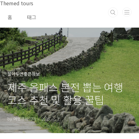
본문 바로가기
Themed tours
홈
태그
알아두면좋은정보
제주 올패스 본전 뽑는 여행
코스 추천 및 활용 꿀팁
by 여행큐레이터
2025. 2. 2.