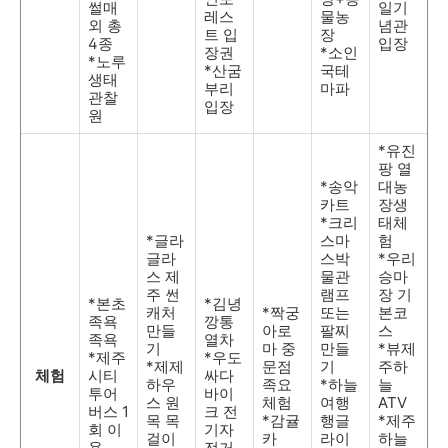
썰매
일기
레스
물농
외 총
념관
트 입
장
4종
입장
장권
*소인
*노루
*산굼
국테
생태
부리
마파
관찰
입장
원
*유진
팡 열
*송악
대농
카트
장생
*크리
태체
*글라
스마
험
글라
스박
*우리
스 제
물관
승마
주 썬
램프
장 기
*본초
*김녕
캐처
*짝궁
또는
본코
족욕
깡통
만들
아로
팔찌
스
족욕
열차
기
마 중
만들
*뷰제
*제주
*우도
*제제
문점
기
주하
체험
시티
싸다
하우
족요
*하늘
늘
투어
바이
스 원
체험
여행
ATV
버스 1
크 전
목 목
*감귤
행글
*제주
회 이
기자
걸이
카
라이
하늘
용
전거