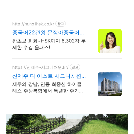
http://m.no1hsk.co.kr
광고
중국어22관왕 문정아중국어
브랜드파워 3년연속 대상수상
왕초보 회화~HSK까지 8,302강 무
제한 수강 올패스!
https://신제주-시그니처원.kr/
광고
신제주 디 이스트 시그니처원
대표홈페이지
제주의 강남, 연동 최중심 하이클
래스 주상복합에서 특별한 주거서
비스를 만나보세요.