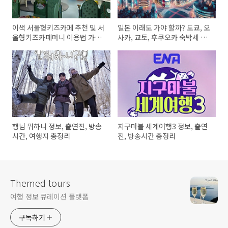
이색 서울형키즈카페 추천 및 서
일본 이래도 가야 할까? 도쿄, 오
울형키즈카페머니 이용법 가이
사카, 교토, 후쿠오카 숙박세 부
드
과 도시 총정리
행님 뭐하니 정보, 출연진, 방송
지구마블 세계여행3 정보, 출연
시간, 여행지 총정리
진, 방송시간 총정리
Themed tours
여행 정보 큐레이션 플랫폼
구독하기