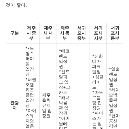
것이 좋다.
제주
제주
제주
서귀
서귀
서귀
구분
시 중
시 서
시 동
포시
포시
포시
부
부
부
중부
서부
동부
*-노
*에코
형수
랜드
*신화
퍼마
입장
테마
켙
권
파크
입장
*일출
*센트
입장
권
랜드
럴파
+싱글
*버블
입장
크 입
라이
호텔
권
장+고
드
키즈
*세계
카트
*마노
클럽
제주
술박
*해녀
르블
입장
홀릭
물관
관광
박물
랑 입
권
뮤지
입장
지
관 입
장권
*아이
엄 입
권
장권
*파더
스뮤
장권
*헌마
*아이
스가
지엄
공신
올레
든 입
얼음
김만
인포
장+동