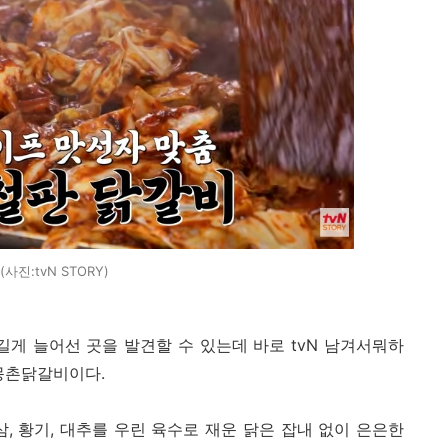
(사진:tvN STORY)
길게 늘어선 곳을 발견할 수 있는데 바로 tvN 남겨서뭐하
 몽촌닭갈비이다.
, 황기, 대추를 우린 육수로 재운 닭은 잡내 없이 은은한