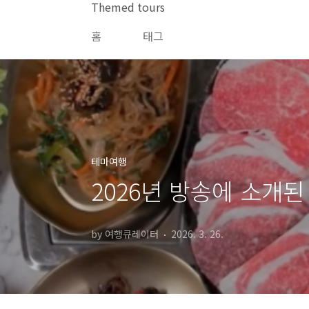
본문 바로가기
Themed tours
홈
태그
테마여행
2026년 방송에 소개
by 여행큐레이터
2026. 3. 26.