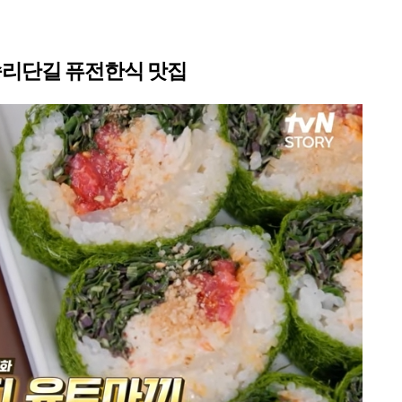
송리단길 퓨전한식 맛집