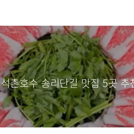
된 석촌호수 송리단길 맛집 5곳 추