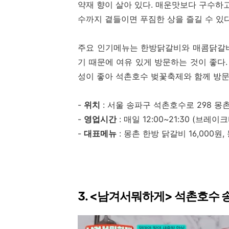
약재 향이 살아 있다. 매운맛보다 구수하고
수까지 곁들이면 푸짐한 상을 즐길 수 있
주요 인기메뉴는 한방닭갈비와 매콤닭갈비
기 때문에 여유 있게 방문하는 것이 좋다.
성이 좋아 석촌호수 벚꽃축제와 함께 방문
-
위치
: 서울 송파구 석촌호수로 298 
-
영업시간
: 매일 12:00~21:30 (브레이크
-
대표메뉴
: 몽촌 한방 닭갈비 16,000원,
3. <남겨서뭐하게> 석촌호수