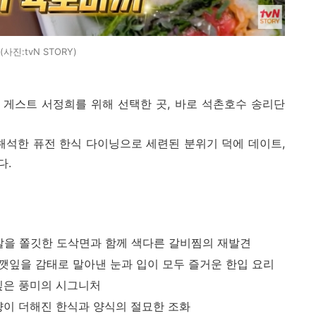
(사진:tvN STORY)
 게스트 서정희를 위해 선택한 곳, 바로 석촌호수 송리단
해석한 퓨전 한식 다이닝으로 세련된 분위기 덕에 데이트,
다.
빗살을 쫄깃한 도삭면과 함께 색다른 갈비찜의 재발견
 깻잎을 감태로 말아낸 눈과 입이 모두 즐거운 한입 요리
깊은 풍미의 시그니처
향이 더해진 한식과 양식의 절묘한 조화