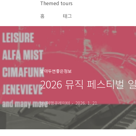
본문 바로가기
Themed tours
홈
태그
알아두면좋은정보
2026 뮤직 페스티벌 
by 여행큐레이터
2026. 1. 21.