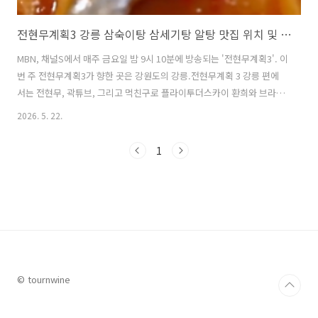
전현무계획3 강릉 삼숙이탕 삼세기탕 알탕 맛집 위치 및 방문팁 feat. 빨간맛특집
MBN, 채널S에서 매주 금요일 밤 9시 10분에 방송되는 '전현무계획3'. 이
번 주 전현무계획3가 향한 곳은 강원도의 강릉.전현무계획 3 강릉 편에
서는 전현무, 곽튜브, 그리고 먹친구로 플라이투더스카이 환희와 브라이
언이 합류하며 강릉의 '빨간 맛' 투어에 나선다. 전현무와 곽튜브는 중앙
2026. 5. 22.
시장 60년 전통 장칼국수 맛집을 즐긴 후 환희와 브라이언을 만나 강릉
중앙시장 상인들 사이에서 입소문 난 삼숙이탕(삼세기) 맛집을 방문한
1
다. 이번 글에서는 전현무계획3 강릉 편에서 소개된 삼숙이탕 삼세기 알
탕 맛집에 대해 자세히 알아본다. 1. 전현무계획3 강릉 삼숙이탕 삼세기
알탕 맛집은 어디?전현무계획 3 강릉 삼숙이탕 삼세기 알탕 맛집은 강릉
중앙시장에서 얼큰한 삼숙이탕으로 유명한 매운탕 전문점 '해성횟집'이
다..
© tournwine