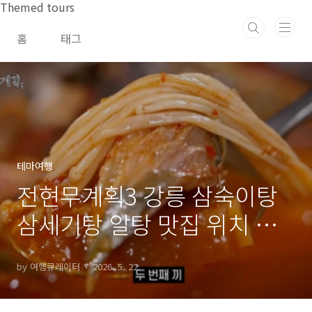
본문 바로가기
Themed tours
홈
태그
테마여행
전현무계획3 강릉 삼숙이탕
삼세기탕 알탕 맛집 위치 및
방문팁 feat. 빨간맛특집
by 여행큐레이터
2026. 5. 22.