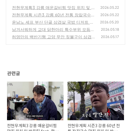
전현무계획3 강릉 매운갈비찜 맛집 위치 및 방
2026.05.22
문팁 feat. 환희 브라이언
전현무계획 시즌3 강릉 60년 전통 장칼국수
(0)
2026.05.22
맛집 위치 및 방문팁
윤남노 셰프 부산 단골 삼겹살 국밥 디저트 맛
(0)
2026.05.20
집 총정리 feat. 윤남노포
남겨서뭐하게 교대 닭한마리 특수부위 모듬구
(0)
2026.05.18
이 맛집 위치 및 방문팁 feat. 서경석, 김효진
허영만의 백반기행 고양 무안 짚불구이 삼겹살
2026.05.17
맛집 위치 및 방문팁 feat. 이금희의 고양 밥상
(0)
(0)
관련글
전현무계획3 강릉 매운갈비찜
전현무계획 시즌3 강릉 60년 전
맛집 위치 및 방문팁 feat. 환희
통 장칼국수 맛집 위치 및 방문