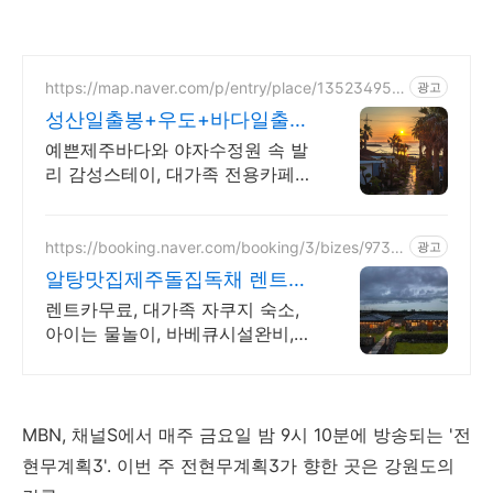
https://map.naver.com/p/entry/place/135234957
광고
7
성산일출봉+우도+바다일출뷰
제주 속 발리, 오션뷰끝판왕
예쁜제주바다와 야자수정원 속 발
리 감성스테이, 대가족 전용카페에
서 즐기는 프라이빗 온수 노천탕에
서 별빛과 와인 한 잔, 루프탑에서
즐기는 파노라마뷰, 침대일출뷰
https://booking.naver.com/booking/3/bizes/9735
광고
64
알탕맛집제주돌집독채 렌트카
무료 이벤트중
렌트카무료, 대가족 자쿠지 숙소,
아이는 물놀이, 바베큐시설완비,
렌트카 무료제공 최대 16인, 전통
돌집을 현대적으로 해석한 넓고 멋
진 숙소, 실내 자쿠지, 바베큐
MBN, 채널S에서 매주 금요일 밤 9시 10분에 방송되는 '전
현무계획3'. 이번 주 전현무계획3가 향한 곳은 강원도의