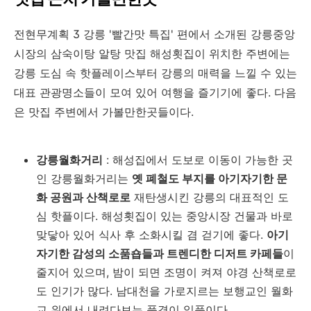
전현무계획 3 강릉 '빨간맛 특집' 편에서 소개된 강릉중앙
시장의 삼숙이탕 알탕 맛집 해성횟집이 위치한 주변에는
강릉 도심 속 핫플레이스부터 강릉의 매력을 느낄 수 있는
대표 관광명소들이 모여 있어 여행을 즐기기에 좋다. 다음
은 맛집 주변에서 가볼만한곳들이다.
강릉월화거리
: 해성집에서 도보로 이동이 가능한 곳
인 강릉월화거리는
옛 폐철도 부지를 아기자기한 문
화 공원과 산책로로
재탄생시킨 강릉의 대표적인 도
심 핫플이다. 해성횟집이 있는 중앙시장 건물과 바로
맞닿아 있어 식사 후 소화시킬 겸 걷기에 좋다.
아기
자기한 감성의 소품숍들과 트렌디한 디저트 카페들
이
줄지어 있으며, 밤이 되면 조명이 켜져 야경 산책로로
도 인기가 많다. 남대천을 가로지르는 보행교인 월화
교 위에서 내려다보는 풍경이 일품이다.