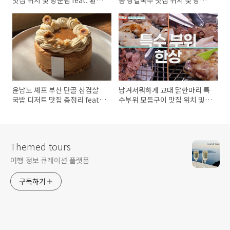
브라이언
팁
윤남노 셰프 부산 단골 삼겹살
남겨서뭐하게 교대 닭한마리 특
국밥 디저트 맛집 총정리 feat.
수부위 모듬구이 맛집 위치 및
윤남노포
방문팁 feat. 서경석, 김효진
Themed tours
여행 정보 큐레이션 플랫폼
구독하기