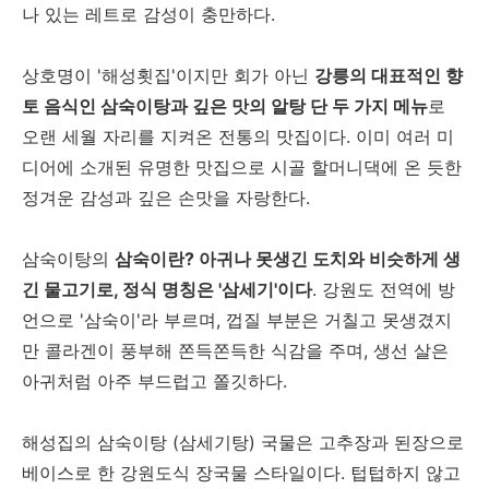
나 있는 레트로 감성이 충만하다.
상호명이 '해성횟집'이지만 회가 아닌
강릉의 대표적인 향
토 음식인 삼숙이탕과 깊은 맛의 알탕 단 두 가지 메뉴
로
오랜 세월 자리를 지켜온 전통의 맛집이다. 이미 여러 미
디어에 소개된 유명한 맛집으로 시골 할머니댁에 온 듯한
정겨운 감성과 깊은 손맛을 자랑한다.
삼숙이탕의
삼숙이란? 아귀나 못생긴 도치와 비슷하게 생
긴 물고기로, 정식 명칭은 '삼세기'이다
. 강원도 전역에 방
언으로 '삼숙이'라 부르며, 껍질 부분은 거칠고 못생겼지
만 콜라겐이 풍부해 쫀득쫀득한 식감을 주며, 생선 살은
아귀처럼 아주 부드럽고 쫄깃하다.
해성집의 삼숙이탕 (삼세기탕) 국물은 고추장과 된장으로
베이스로 한 강원도식 장국물 스타일이다. 텁텁하지 않고