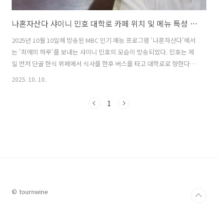
나혼자산다 샤이니 민호 대학로 카페 위치 및 메뉴 특성 총정리
2025년 10월 10일에 방송된 MBC 인기 예능 프로그램 '나혼자산다'에서
는 '최애의 하루'를 보내는 샤이니 민호의 모습이 방송되었다. 민호는 제
일 먼저 단골 한식 뷔페에서 식사를 한후 버스를 타고 대학로로 향한다.
대학로에 도착한 민호는 굽이굽이 골목길을 지나 고풍스러운 분위기의
2025. 10. 10.
한 카페를 방문해 커피와 함께 목 관리를 위한 최애 메뉴를 즐겼다. 이번
글에서는 나혼자산다에서 샤이니 민호가 방문한 대학로의 카페와 최애
1
메뉴에 대해 자세히 알아본다. 1. 나혼자산다 (나혼산) 샤이니 민호 대학
로 카페는 어디?나혼자산다에서 샤이니 민호가 방문해 차를 즐겼던 대학
로의 카페는 '커피한약방 혜화점'이다. 커피한약방은 '개화기 시대 한약
방'이라는 독특한 콘셉트와 골목 속 레트로한 감성이 특징이 카페로 SN..
© tournwine