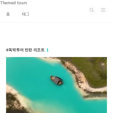
본문 바로가기
Themed tours
홈
태그
독박투어 빈탄 리조트
1