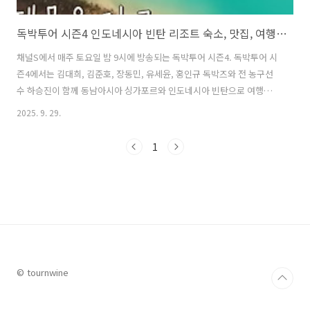
독박투어 시즌4 인도네시아 빈탄 리조트 숙소, 맛집, 여행코스 총정리
채널S에서 매주 토요일 밤 9시에 방송되는 독박투어 시즌4. 독박투어 시
즌4에서는 김대희, 김준호, 장동민, 유세윤, 홍인규 독박즈와 전 농구선
수 하승진이 함께 동남아시아 싱가포르와 인도네시아 빈탄으로 여행을
떠나는 과정이 방송되었다. 특히 싱가포르에서 페리로 단 1시간이면 도
2025. 9. 29.
착하는 인도네시아의 숨은 보석, 빈탄섬. 최근 방영된 독박투어 시즌4에
서 독박즈와 하승진이 다녀간 이후 여행지로서의 매력이 재조명되고 있
1
다. 몰디브 부럽지 않은 리조트부터 입이 떡 벌어지는 가성비 해산물맛
집, 그리고 SNS에서 핫한 사막과 블루 레이크까지. 이번 글에서는 독박
투어 시즌4 인도네시아 빈탄 편에서 출연진들이 방문했던 숙소, 맛집, 여
행코스에 대해 자세히 알아본다. 1. 독박투어 시즌4 인도네시아 빈탄 숙
소 리조트..
© tournwine