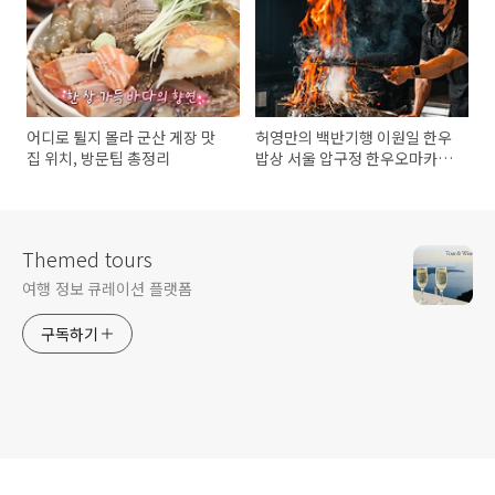
어디로 튈지 몰라 군산 게장 맛
허영만의 백반기행 이원일 한우
집 위치, 방문팁 총정리
밥상 서울 압구정 한우오마카세
맛집 위치, 특징 총정리
Themed tours
여행 정보 큐레이션 플랫폼
구독하기