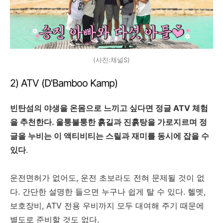
(사진:채널S)
2) ATV (D'Bamboo Kamp)
빈탄섬의 야생을 온몸으로 느끼고 싶다면 정글 ATV 체험
을 추천한다. 울퉁불퉁한 흙길과 진흙탕을 가로지르며 정
글을 누비는 이 액티비티는 스릴과 재미를 동시에 잡을 수
있다
.
운전면허가 없어도, 운전 초보라도 전혀 문제될 것이 없
다. 간단한 설명한 들으면 누구나 쉽게 탈 수 있다. 헬멧,
보호장비, ATV 전용 우비까지 모두 대여해 주기 때문에
별도로 준비할 것도 없다.