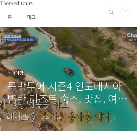
본문 바로가기
Themed tours
홈
태그
테마여행
독박투어 시즌4 인도네시아
빈탄 리조트 숙소, 맛집, 여행
코스 총정리
by 여행큐레이터
2025. 9. 29.