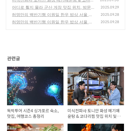
찜 맛집 위치 및 방문팁 총정리
어디로 튈지 몰라 군산 게장 맛집 위치, 방문팁
(0)
2025.09.29
총정리
허영만의 백반기행 이원일 한우 밥상 서울 압
(0)
2025.09.28
구정 한우오마카세 맛집 위치, 특징 총정리
허영만의 백반기행 이원일 한우 밥상 서울 마
(0)
2025.09.28
장동 한우 구이 맛집 위치 및 특징 총정리
(0)
관련글
독박투어 시즌4 싱가포르 숙소,
미식전파사 토니안 화성 메기매
맛집, 여행코스 총정리
운탕 & 코다리찜 맛집 위치 및
방문팁 총정리