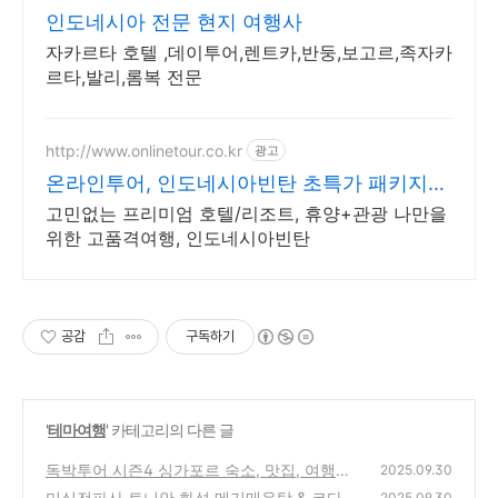
인도네시아 전문 현지 여행사
자카르타 호텔 ,데이투어,렌트카,반둥,보고르,족자카
르타,발리,롬복 전문
http://www.onlinetour.co.kr
광고
온라인투어, 인도네시아빈탄 초특가 패키지
해외여행!
고민없는 프리미엄 호텔/리조트, 휴양+관광 나만을
위한 고품격여행, 인도네시아빈탄
공감
구독하기
'
테마여행
' 카테고리의 다른 글
독박투어 시즌4 싱가포르 숙소, 맛집, 여행코
2025.09.30
스 총정리
미식전파사 토니안 화성 메기매운탕 & 코다리
(0)
2025.09.30