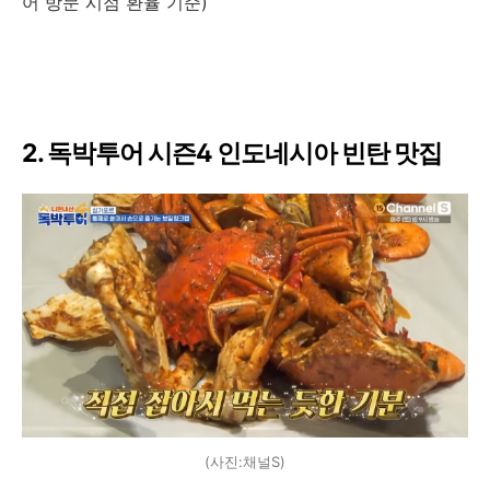
어 방문 시점 환율 기준)
2. 독박투어 시즌4 인도네시아 빈탄 맛집
(사진:채널S)