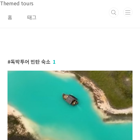
본문 바로가기
Themed tours
홈
태그
독박투어 빈탄 숙소
1