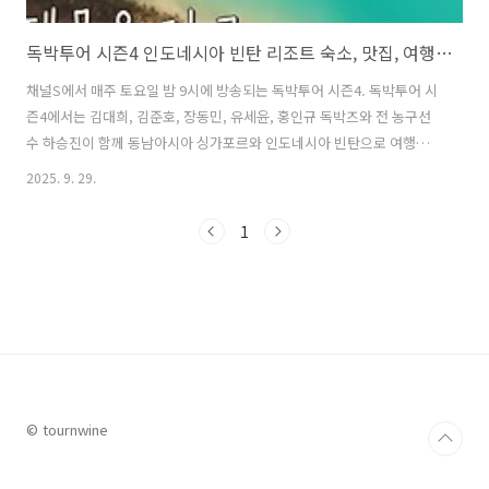
독박투어 시즌4 인도네시아 빈탄 리조트 숙소, 맛집, 여행코스 총정리
채널S에서 매주 토요일 밤 9시에 방송되는 독박투어 시즌4. 독박투어 시
즌4에서는 김대희, 김준호, 장동민, 유세윤, 홍인규 독박즈와 전 농구선
수 하승진이 함께 동남아시아 싱가포르와 인도네시아 빈탄으로 여행을
떠나는 과정이 방송되었다. 특히 싱가포르에서 페리로 단 1시간이면 도
2025. 9. 29.
착하는 인도네시아의 숨은 보석, 빈탄섬. 최근 방영된 독박투어 시즌4에
서 독박즈와 하승진이 다녀간 이후 여행지로서의 매력이 재조명되고 있
1
다. 몰디브 부럽지 않은 리조트부터 입이 떡 벌어지는 가성비 해산물맛
집, 그리고 SNS에서 핫한 사막과 블루 레이크까지. 이번 글에서는 독박
투어 시즌4 인도네시아 빈탄 편에서 출연진들이 방문했던 숙소, 맛집, 여
행코스에 대해 자세히 알아본다. 1. 독박투어 시즌4 인도네시아 빈탄 숙
소 리조트..
© tournwine