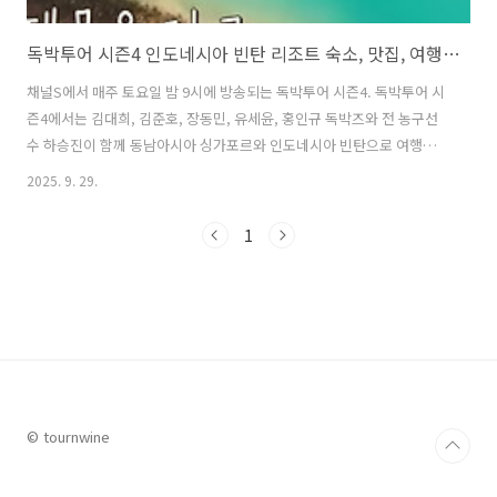
독박투어 시즌4 인도네시아 빈탄 리조트 숙소, 맛집, 여행코스 총정리
채널S에서 매주 토요일 밤 9시에 방송되는 독박투어 시즌4. 독박투어 시
즌4에서는 김대희, 김준호, 장동민, 유세윤, 홍인규 독박즈와 전 농구선
수 하승진이 함께 동남아시아 싱가포르와 인도네시아 빈탄으로 여행을
떠나는 과정이 방송되었다. 특히 싱가포르에서 페리로 단 1시간이면 도
2025. 9. 29.
착하는 인도네시아의 숨은 보석, 빈탄섬. 최근 방영된 독박투어 시즌4에
서 독박즈와 하승진이 다녀간 이후 여행지로서의 매력이 재조명되고 있
1
다. 몰디브 부럽지 않은 리조트부터 입이 떡 벌어지는 가성비 해산물맛
집, 그리고 SNS에서 핫한 사막과 블루 레이크까지. 이번 글에서는 독박
투어 시즌4 인도네시아 빈탄 편에서 출연진들이 방문했던 숙소, 맛집, 여
행코스에 대해 자세히 알아본다. 1. 독박투어 시즌4 인도네시아 빈탄 숙
소 리조트..
© tournwine