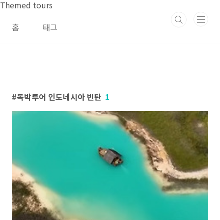
본문 바로가기
Themed tours
홈
태그
독박투어 인도네시아 빈탄
1