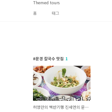
본문 바로가기
Themed tours
홈
태그
문경 칼국수 맛집
1
허영만의 백반기행 진세연의 문경 밥상 보리밥, 손칼국수 맛집 위치 및 여행팁