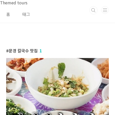
본문 바로가기
Themed tours
홈
태그
문경 칼국수 맛집
1