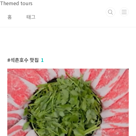
본문 바로가기
Themed tours
홈
태그
석촌호수 맛집
1