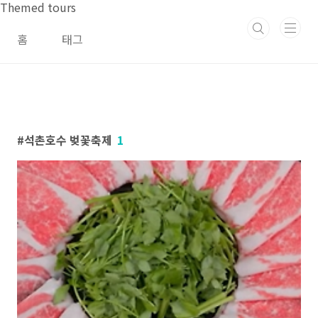
본문 바로가기
Themed tours
홈
태그
석촌호수 벚꽃축제
1