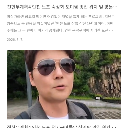
전현무계획4 인천 노포 숙성회 도미찜 맛집 위치 및 방문팁 feat. 김민하
미식가라면 금요일 밤이면 어김없이 채널을 틀게 되는 프로그램 . 지난주
방송으로 큰 반응을 이끌어냈던 '인천 노포 상륙 작전 1탄'에 이어, 이번
주에는 그 두 번째 이야기가 공개됐다. 인천 구석구석에 자리한 오랜 전
통의 맛집들이 다시 한번 화면을 채우며 시청자들의 눈길을 붙잡았다. 이
2026. 8. 7.
번 회차를 더욱 특별하게 만든 먹친구이자 초대게스트는 배우 김민하였
다. 전현무, 곽튜브, 김민하는 인천의 정겨운 골목을 누비며 노포 탐방에
나섰다. 오늘 글에서는 전현무계획4 인천 노포 상륙 작전 2탄에서 소개
된 숙성회 도미찜 맛집에 대해 자세히 알아본다. 1. 전현무계획4 인천 노
포 숙성회 도미찜 맛집은 어디?전현무게획4 인천 노포 상륙 작전 2탄에
서 소개된 숙성회 도미찜 맛집은 인천 계산동에 위치한 '유래초밥'이다..
전현무계획4 인천 노포 전기구이통닭 삼계탕 맛집 위치 및 방문팁