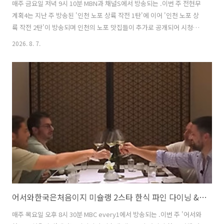
매주 금요일 저녁 9시 10분 MBN과 채널S에서 방송되는 .이번 주 전현무
계획4는 지난 주 방송된 '인천 노포 상륙 작전 1탄'에 이어 '인천 노포 상
륙 작전 2탄'이 방송되며 인천의 노포 맛집들이 추가로 공개되어 시청자
들의 관심을 끌었다. 특별히 이번 전현무계획4 '인천 노포 상륙 작전 2
2026. 8. 7.
탄'에서는 초대 게스트이자 먹친구로 배우 김민하가 전현무 곽튜브와 함
께 인천의 오랜 전통의 노포 맛집을 함께 탐방하였다. 이번 글에서는 전
현무계획4 인천 노포 상륙 작전 2탄에서 소개된 메밀냉면 막국수 맛집에
대해 자세히 알아본다. 1. 전현무계획4 인천 노포 메밀냉면 막국수 맛집
은 어디?전현무계획4 인천 노포 상륙 작전 2탄에서 소개된 메밀냉면 막
국수 맛집은 인천 부평동에 위치한 '부평막국수'이다. 부평냉..
어서와한국은처음이지 미슐랭 2스타 한식 파인 다이닝 & 양조장 위치 총정리 feat. 이탈리아 미슐랭 셰프
매주 목요일 오후 8시 30분 MBC every1에서 방송되는 .이번 주 '어서와