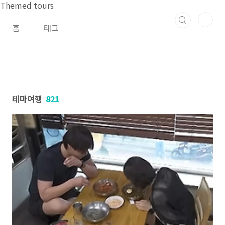
본문 바로가기
Themed tours
홈
태그
테마여행
821