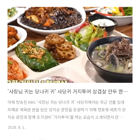
자와 박세리가 추신수를 위해 준비한 맛집은 국내산 콩을 매일 맷돌에 직
접 갈아 완성한 콩국수 맛집이었다. 이번 글에서는 남겨서뭐하게 추신수
편에서 소개된 콩국수 콩비지 맛집 위치와 방문팁에 대해 자세히 알아본
다. 1. 남겨서뭐하게 추신수 편 콩국수 비지전골 맛집은 어디?남겨서뭐하
게 추신수 편에서 이영자와 박세리가 추신수를 위해 소개한 콩국수 맛집
은 강남 대치동 선릉역 근처에 위치한 '피양콩할마니'이다. 이곳은 미쉐
린 가이드 ..
'사장님 귀는 당나귀 귀' 사당귀 거지투어 삼겹살 만두 한식뷔페 식당 위치 총정리 feat. 양치승 정호영
어제 방송된 KBS '사장님 귀는 당나귀 귀' 사당귀에서는 최근 건물 임대
피해로 체육관 문을 닫은 양치승 관장을 응원하기 위해 정호영 셰프가 양
치승 관장과 함께 초가성비 '거지투어'를 하는 모습이 소개되면서 큰 화
제가 되었다. 두 사람은 1인분 4천원대 삼겸살집, 꽈배기 만두 맛집, 한식
2026. 8. 1.
뷔페 등을 돌며 생존형에 가까운 먹방을 보여주며 웃픈 웃을 주었다. 특
히 가성비 좋은 가격에 여러 음식을 즐길 수 있는 맛집들이 소개되면서