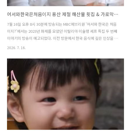
어서와한국은처음이지 용산 제철 해산물 횟집 & 가로막살 맛집 위치 총정리 feat. 이탈리아 미슐랭 셰프
7월 16일 오후 8시 30분에 방송되는 MBC에브리원 '어서와 한국은 처음
이지?'에서는 2023년 화제를 모았던 이탈리아 미슐랭 셰프 특집 두 번째
이야기의 방송이 예고되었다. 이전 방문에서 한국 음식에 깊은 인상을 받
은 레레가 셰프 다니엘레, 마테오와 함께 재방문해 한국 여름 음식 문화
2026. 7. 16.
체험에 나선다. 세 사람은 관광지 대신 파브리 셰프의 추천을 받은 식당
을 목적지로 삼아 여름 제철 해산물 15종 회를 맛보고, 가로막살 등 특수
부위 고기를 즐겼으며, 해장국집까지 방문하며 한국 음식 먹방을 선보인
다. 이번 글에서는 어서와 한국은 처음이지 이탈리아 미슐랭 셰프 편에서
이들이 방문한 1차 장소인 용산의 특수어종 제철 자연산회 & 해산물 횟
집 그리고 2차 장소인 용산 가로막살, 특수부위 맛집에 대해 자세히..