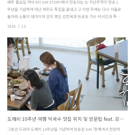
매주 월요일 저녁 8시 tvN STORY에서 방송되는 는 지난주까지 방송 1
주년을 기념하여 떠난 제주도 특집을 끝내고 고 이번 주에는 다시 서울로
돌아와 소통의 대가이자 강의 명인 김창옥과 트로트 가수 박서진과 특별
한 시간을 가졌다. 이영자와 박세리는 '강연 한 상'이라는 테마로 초대 게
2026. 7. 13.
스트를 위해 한 상 가득한 맛있는 음식과 맛집을 소개하며 눈길을 끌었
다. 특히 서울 강남 압구정 한복판에서 느끼는 제주의 맛! 무려 336시간
숙성으로 감칠맛 가득한 제주흑돼지 BBQ 바비큐를 즐길 수 있는 곳을 소
개되어 시청자의 침샘을 자극했다. 이번 글에서는 이번 방송에서 이영자
와 박세리가 초대게스트 김창옥과 박서진을 위해 준비한 강남 압구성에
위치한 제주흑돼지 BBQ 바비큐 맛집에 대해 자세히 알아본다. 1..
도깨비 10주년 여행 막국수 맛집 위치 및 방문팁 feat. 강릉 주문진 촬영지
그동안 드라마 도깨비 10주년을 기념하여 방송된 tvN '함께여서 찬란하