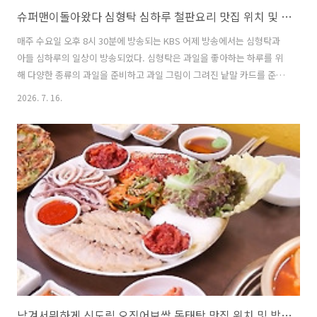
슈퍼맨이돌아왔다 심형탁 심하루 철판요리 맛집 위치 및 방문팁
매주 수요일 오후 8시 30분에 방송되는 KBS 어제 방송에서는 심형탁과
아들 심하루의 일상이 방송되었다. 심형탁은 과일을 좋아하는 하루를 위
해 다양한 종류의 과일을 준비하고 과일 그림이 그려진 낱말 카드를 준비
해 단어 공부를 함께 시키려는 노력이 그려졌으나, 결국에는 과일 먹방으
2026. 7. 16.
로 마치며 랜선 이모 삼촌들의 웃음을 자아냈다. 이날 또 시청자의 눈길
을 끈 것은 바로 심형탁과 심하루가 방문한 철판요리전문점이었다. 화려
한 철판요리 쇼가 펼쳐지는 가운데, 무서울 법한 불쇼도 태연하게 즐기며
랍스터, 스테이크 먹방을 즐기는 하루의 모습에 저절로 웃음이 지어졌다.
이번 글에서는 이번 슈퍼맨이 돌아왔다 심형탁 심하루 편에서 이들 부자
가 랍스터와 스테이크 등 철판요리를 즐겼던 맛집에 대해 자세히 알아본
다. 1..
남겨서뭐하게 신도림 오징어보쌈 동태탕 맛집 위치 및 방문팁 feat. 김창옥