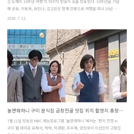
신 도깨비 10주년 여행'의 마지막 방송이 오늘 방송된다. 10주년을 기념
해 공유, 이동욱, 유인나, 김고은은 함께 강릉으로 여행을 떠나 10년 전
드라마 속 명장면을 재현하는가 하면 함께 출연했던 배우들과 함께 파티
2026. 7. 12.
를 하며 추억을 여행을 즐겼었다. 이번 글에서는 이번 도깨비 10년 여행
마지막 방송에서 출연진들이 방문해 식사를 즐긴 강릉 주문진의 막국수
맛집에 대해 자세히 알아본다. 1. 도깨비 10주년 여행 강릉 주문진 막국
수 맛집은 어디?도깨비 10주년 여행 마지막 날 방송에서 공유, 이동욱,
유인나, 김고은이 방문한 막국수 맛집은 강릉 주문진에 위치한 '남경막국
수'이다. 이곳은 번잡한 주문진항을 살짝 벗어나 언덕 위..
놀면뭐하니 구미 분식집 곱창전골 맛집 위치 촬영지 총정리 feat. 쩐의전쟁 이선민
7월 11일 방송된 MBC 예능프로그램 '놀면뭐하니'에서는 '쩐의 전쟁 in
구미'를 테마로 유재석, 하하, 허경환, 주우재, 양상국이 이선민의 고향집