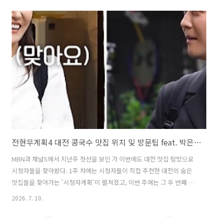
다는 사실이 공개돼 놀라움을 안겼다. 가족처럼 포옹을 나눈 유리는 자연
스럽게 직접 세팅을 하며 문어라면과 문어볶음을 폭풍 흡입하며 나혼산
패밀리와 시청자들의 눈길을 끌었다. 이번 글에서는 나혼자산다 소녀시
대 유리 편에서 공개된 유리의 제주 단골집이자 문어라면과 문어볶음 맛
집에 대해 자세히 알아본다. 1. 나혼자산다 나혼산 소녀시대 유리 제주 문
어라면 문어볶음 단골집은 어디? 나혼자산다 소녀시대 유리 편에서 공개
된 유리..
전현무계획4 대전 콩국수 맛집 위치 및 방문팁 feat. 박은영 셰프
MBN과 채널S에서 지난주 첫선을 보인 가 이번에도 대전 맛집 탐방으로
시청자들을 찾아왔다. 1주 차에는 시청자들이 직접 추천한 대전의 숨은
맛집들을 찾아가는 '시청자계획'이 펼쳐졌고, 이번 주에는 그 두 번째 이
야기, '시청자계획 2탄'이 전파를 탔다. 이번 편에서는 전현무와 곽튜브
2026. 7. 10.
에 더해 특별 게스트로 박은영 셰프가 합류해 눈길을 끌었다. 세 사람의
조합만으로도 기대감을 높인 이번 방송에서, 이들은 장사가 잘 되어 건물