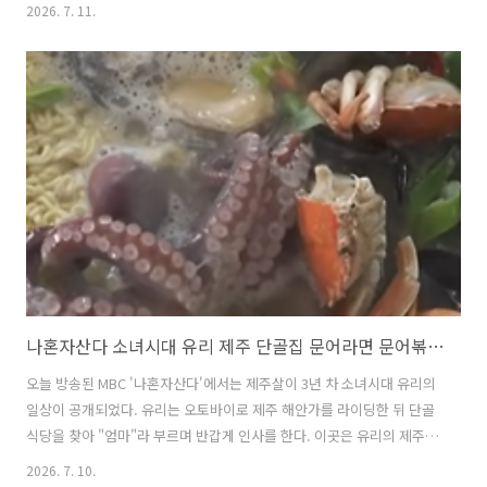
센느는 더뮤즈엔터테인먼크 소속 5인조 걸그룹으로 멤버는 원이, 리브,
2026. 7. 11.
미나미, 메이, 제나로 구성된다. 방송에서는 리센느의 멤버들은 거제 출
신인 원이의 단골 분식집에서 식사를 하며 그동안의 회포를 푸는 모습이
방송되었는데, 그 과정에서 상다리가 부러질 정도로 푸짐하게 차려진 음
식들이 눈길을 끌었다. 이번 글에서는 전지적참겨시점 리센트 편에서 멤
버들이 방문한 원이의 단골 분식집 포차에 대해서 자세히 알아본다. 1. 전
지적참견시점 전참시 리센느 원이 단골 거제 이모카세 분식집 포차 ..
나혼자산다 소녀시대 유리 제주 단골집 문어라면 문어볶음 맛집 위치 및 방문팁
오늘 방송된 MBC '나혼자산다'에서는 제주살이 3년 차 소녀시대 유리의
일상이 공개되었다. 유리는 오토바이로 제주 해안가를 라이딩한 뒤 단골
식당을 찾아 "엄마"라 부르며 반갑게 인사를 한다. 이곳은 유리의 제주
정착을 도와준 은인 같은 곳으로, 사장님 부부가 알고 보니 배우 부부였
2026. 7. 10.