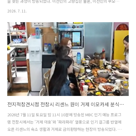
을 찾는 과정이 방송되었다. 이선민의 고향집은 물론, 이선민의 부모님
그리고 이선민과 똑 닮은 누나들도 출연하는가 하면, 구미의 맛집과 대표
2026. 7. 11.
적인 관광명소인 금오산이 소개되며 시청자들의 눈길을 끌었다. 이번 글
에서는 이번 놀면뭐하니 쩐의 전쟁 in 구미 편에서 유재석, 하하, 허경환,
주우재, 양상국, 이선민이 방문한 구미의 분식집과 이선민 누나들과의 만
남이 이루어진 곱창전골 맛집까지 자세히 알아본다. 1. 놀면뭐하니 구미
분식집 라면집은 어디?놀면뭐하니 쩐의 전쟁 in 구미 편에서 유재석, 하
하, 허경환, 주우재, 양상국, 이선민이 방문한 구미역..
전지적참견시점 전참시 리센느 원이 거제 이모카세 분식집 포차 위치 및 방문팁
2026년 7월 11일 토요일 밤 11시 10분에 방송된 MBC 인기 예능 프로그
램 전참시에서는 '거제 야호'와 '파라파라' 열풍으로 인기 걸그룹 반열에
오른 리센느의 숙소 생활과 거제로 금의환향하는 현장이 방송되었다. 리