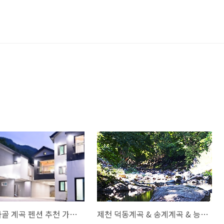
담양 가마골 계곡 펜션 추천 가이드
제천 덕동계곡 & 송계계곡 & 능강계곡 펜션 추천