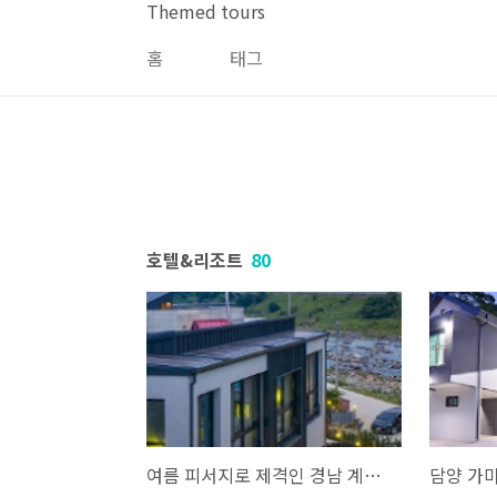
본문 바로가기
Themed tours
홈
태그
호텔&리조트
80
여름 피서지로 제격인 경남 계곡 펜션 추천