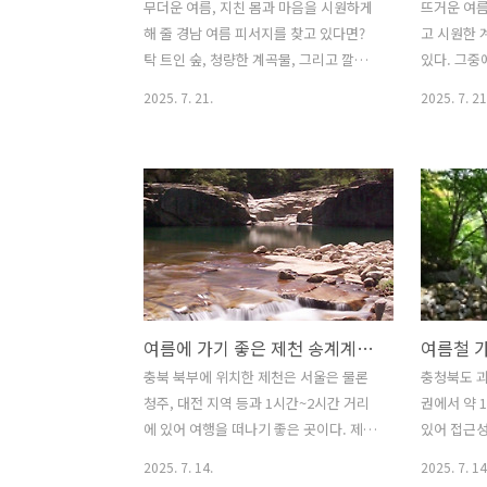
무더운 여름, 지친 몸과 마음을 시원하게
뜨거운 여름
해 줄 경남 여름 피서지를 찾고 있다면?
고 시원한 
탁 트인 숲, 청량한 계곡물, 그리고 깔끔한
있다. 그중
펜션이 어우러진 경남의 계곡 펜션을 고
다운 대나무
2025. 7. 21.
2025. 7. 21
려해 보는 것을 어떨까? 이번 글에서는 경
이 어우러져
남의 산청, 하동, 함양 지역에 위치한 계곡
좋은 곳이다
에서 물놀이를 즐기며 여름 휴가를 즐기
는 전남 담
기 좋은 경남 계곡 펜션을 추천해 본다. 1.
곡이 있다.
경남 산청 계곡 펜션 : 블루마운틴펜션 경
으로 사방 
남 산청에 위치한 블루마운틴펜션은 울창
창한 숲 사
한 숲과 맑은 계곡이 좋은 펜션으로 펜션
곳이다. 입
앞으로는 경호강이 흐르고 있는 전망 좋
크고 작은 
은 펜션 중 하나이다. 독채 구조의 깔끔한
물놀이뿐만
여름에 가기 좋은 제천 송계계곡 & 덕동계곡 펜션 가이드
내부 인테리어로 바비큐장도 잘 갖춰져
에도 적합하
있어 커플부터 가족단위 여행객에게 적합
션, 식당들
충북 북부에 위치한 제천은 서울은 물론
충청북도 괴
한 숙소다. 특히 이곳은 개별 수영장이 마
숙식이 가능
청주, 대전 지역 등과 1시간~2시간 거리
권에서 약 
련되어 있어 프라이빗하게 물놀이를 즐길
양 가마골계
에 있어 여행을 떠나기 좋은 곳이다. 제천
있어 접근성
수 있고, 그 외에 레..
가를 떠나기
에는 여름에 피서를 떠나기 좋은 인기 있
은 계곡이 
2025. 7. 14.
2025. 7. 14
다. 1...
는 계곡이 있는데 대표적으로 송계계곡과
는 곳이다.