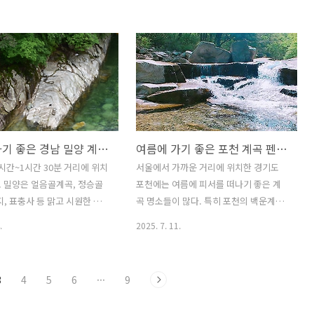
과 화양계곡이 있다. 괴산군
공원 내에 위치한 곳으로 나제통문에서
위치한 쌍곡계곡은 칠보산과 군
백련사까지 약 28km에 걸쳐 펼쳐진 계곡
 흐르는 10.5km 길이의 계곡
으로 기암괴석과 맑은 물이 어우러진 '구
포, 용소, 선녀탕 등 절경으로
천동 33경'이 자리하고 있어 아름다운 풍
쌍곡구곡'으로 유명한 곳이다.
경이 특징이다. 칠연계곡은 무주군 안성
물과 기암괴석이 어우러져 여
면 공정리의 통안마을 뒤편에 위치한 계
와 캠핑 장소로 인기가 많다.
곡으로 덕유산 동업령 서쪽을 따라 흐르
들이 목욕하러 내려왔다는 전설
는 곳이다. 이곳에는 일곱 개의 폭포와 소
여름에 가기 좋은 경남 밀양 계곡 펜션 추천 가이드
여름에 가기 좋은 포천 계곡 펜션 추천 가이드
는 선녀탕은 아름다운 풍경으로
가 연이어 있는 칠연폭포가 유명하다. 이
한편 화양계곡은 괴산군 청천
번 글에서는 무주의 구천동계곡과 칠연계
시간~1시간 30분 거리에 위치
서울에서 가까운 거리에 위치한 경기도
 약 3km 길이의 계곡으로 속
곡으로 여행을 떠날 때 가기 좋은 무주 계
 밀양은 얼음골계곡, 정승골
포천에는 여름에 피서를 떠나기 좋은 계
원 내에 자리하고 있는 계곡
곡 주변에 위치한 펜션들을 추천해 본다.
지, 표충사 등 맑고 시원한 계곡
곡 명소들이 많다. 특히 포천의 백운계곡,
 글에서는 충북 괴산..
1. 무주모모펜션 무주모모펜션은 최근 리
운 자연경관으로 여행객들에게
지장산계곡, 선유담계곡, 각흘계곡 등은
.
2025. 7. 11.
모델..
는 여름 피서지이다. 얼음골
많은 여행객들에게 사랑받고 있는 여름
연기념물로 지정된 신비로운 계
피서지이다. 백운계곡은 광덕산과 백운산
름에도 얼음이 얼 정도로 차
에서 흘러내리는 맑은 물이 모여 형성된
3
4
5
6
···
9
흐르는 곳이며, 정승골 계곡은
약 10km 길이의 계곡이며, 지장산을 따
 맑은 물이 어우러져 물놀이
라 흐르는 지장산계곡은 '지장 냉골'이라