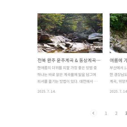
덕동계곡이 있다. 또한 최근에 대중에게
로 쌍곡계곡
공개된 용하계곡도 도 있다. 제천 월악산
칠성면에 
국립공원에 위치한 송계계곡은 월악산이
자산 사이를
병풍처럼 둘러싸고 있고 계곡 물은 얼음
으로 쌍곡폭
처럼 차가워 더위를 피하려는 피서객에게
이루어진 '
인기가 있는 명소 중 한 곳이다. 계곡 주변
맑고 깊은 
에는 월광폭포, 학소대, 자연대, 와룡대,
름철 물놀이
팔랑소 등 소계 팔경이 위치해 있어 아름
특히 선녀
전북 완주 운주계곡 & 동상계곡 펜션 추천 가이드
다운 경치를 감상할 수 있는 것도 장점이
이 전해지
다. 덕동계곡은 백운산과 십자봉에서 발
유명하다. 
한여름의 더위를 피할 가장 좋은 방법 중
부산에서 1
원하여 흐르는 계곡으로 송계계곡에 비해
면에 위치한
하나는 바로 맑은 계곡물에 발을 담그며
한 경상남도
잘 알려져 있지 않지만 아름다운 경치와
리산 국립공
피서를 즐기는 방법이 있다. 대전에서 가
계곡, 위양
물놀이를 하기에 적당한 수심의 계..
이다. 이번
기 좋은 위치에 있는 전라북도 완주는 산
과 아름다
2025. 7. 14.
2025. 7. 14
과 물이 어우러진 청정 자연이 살아 숨 쉬
사랑받고 있
는 곳으로 운주계곡과 동상계곡이 있어
계곡은 천
여름 피서지로 인기가 많다. 전라북도 완
곡으로 한여
1
2
주군 완창마을 앞에 위치한 운주계곡은
가운 물이 
전라북도의 명산인 대둔산에 위치한 계곡
울창한 숲과