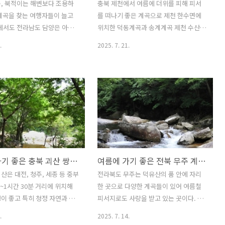
, 북적이는 해변보다 조용하
충북 제천에서 여름에 더위를 피해 피서
계곡을 찾는 여행자들이 늘고
를 떠나기 좋은 계곡으로 제천 한수면에
에서도 전라남도 담양은 아름
위치한 덕동계곡과 송계계곡 제천 수산면
숲과 함께 맑고 차가운 계곡
능강리에 위치한 능강계곡 등이 있다. 이
.
2025. 7. 21.
 한적한 여름 피서를 즐기기
번 글에서는 이렇게 제천에서 여름에 더
. 담양의 대표적인 계곡으로
위를 피해 물놀이를 즐기거나 피서를 즐
양군 용면에 위치한 가마골계
기기 좋은 제천의 덕동계곡, 송계계곡, 능
 가마골계곡은 용추봉을 중심
강계곡 주변에 위치한 가볼 만한 펜션에
4km에 걸쳐 있는 계곡으로 울
대해 알아본다. 1. 제천 덕동계곡 펜션 추
이에 맑은 물의 계곡이 흐르는
천제천 덕동계곡은 월악산 국립공원 남쪽
구에서 계곡을 따라 올라가면
자락에 위치해 아름다운 자연환경을 자랑
폭포와 연못이 있어 계속에서
하는 계곡이다. 월악산에서 흘러내리는
 아니라 계곡 트레킹을 즐기기
맑고 차가운 물줄기와 울창한 숲이 어우
여름철 가기 좋은 충북 괴산 쌍곡계곡 & 화양계곡 펜션 추천 가이드
여름에 가기 좋은 전북 무주 계곡 펜션 추천 가이드
다. 계곡 주변으로 캠핑장, 펜
러져 있고 계곡은 완만하면서도 깊고 얕
이 있어 야영과 물놀이와 함께
은 물웅덩이가 반복되어 어린이부터 어른
산은 대전, 청주, 세종 등 중부
전라북도 무주는 덕유산의 품 안에 자리
한 곳이다. 이번 글에서는 담
까지 모두 안전하게 물놀이를 즐기기 좋
1~1시간 30분 거리에 위치해
한 곳으로 다양한 계곡들이 있어 여름철
곡 등 계곡 주변에서 여름휴
아 여름철 피서지로 인기가 높다. 비교적
이 좋고 특히 청정 자연과 깊
피서지로도 사랑을 받고 있는 곳이다. 그
 좋은 계곡 펜션을 추천해 본
조용한 분위기로 주차장과 화장실 등 기
있어 여름철 피서지로 손꼽히
중에서도 대표적인 두 곳은 구천동계곡과
.
2025. 7. 14.
본 편의시설도..
 충북 괴산의 대표적인 계곡으
칠연계곡이다. 구천동계곡은 덕유산 국립