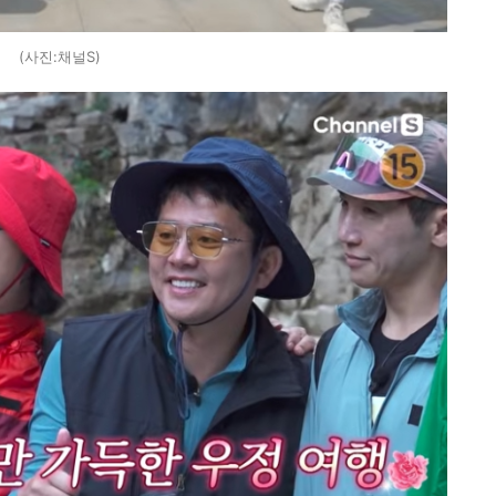
(사진:채널S)