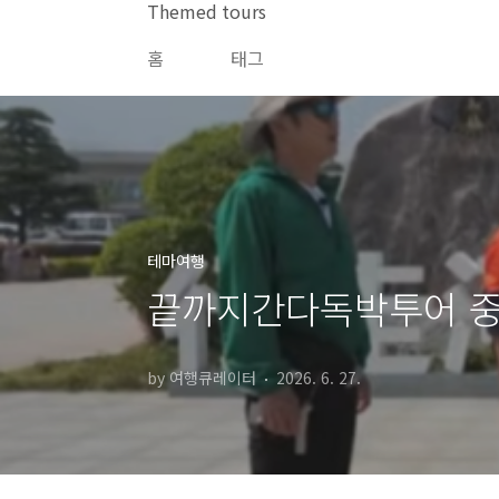
본문 바로가기
Themed tours
홈
태그
테마여행
끝까지간다독박투어 중
by 여행큐레이터
2026. 6. 27.