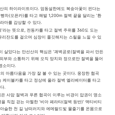
항산의 하이라이트이다. 엄동설한에도 복숭아꽃이 핀다는
 빵차(오픈카)를 타고 해발 1,200m 절벽 끝을 달리는 '환
라마를 감상할 수 있다.
계'라는 뜻으로, 전동카를 타고 절벽 주위를 360도 도는
 유리잔도를 걸으며 심장이 쫄깃해지는 스릴을 느낄 수 있
이 살았다는 만선산의 핵심은 '괘벽공로(절벽을 파서 만든
이 외부와 소통하기 위해 오직 망치와 정으로만 절벽을 뚫어
 명소이다.
의 아름다움을 가장 잘 볼 수 있는 곳이다. 웅장한 협곡
속 케이블카를 타고 정상에 올라 절벽 엘리베이터를 타고
다.
붉은 사암 절벽과 푸른 협곡이 이루는 비경이 압권이 명소
을 직접 걷는 아찔한 '비아 페라타(절벽 등반)' 액티비티
슬아슬한 천 길 낭떠러지와 에메랄드빛 물줄기를 온몸으로