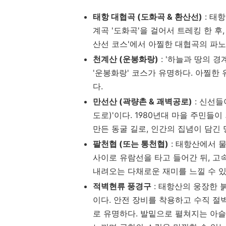
태항 대협곡 (도화곡 & 환산선)
: 태
계곡 '도화곡'을 걸어서 트레킹 한 후,
산선 코스'에서 아찔한 대협곡의 파노
천계산 (운봉화랑)
: '하늘과 땅의 경
'운봉화랑' 코스가 유명하다. 아찔한
다.
만선산 (곽량촌 & 괘벽공로)
: 신선들
도로)'이다. 1980년대 마을 주민들
만든 동굴 길로, 인간의 집념이 담긴
팔천협 (또는 통천협)
: 태항산에서 물
사이로 유람선을 타고 들어간 뒤, 고
내려오는 다채로운 재미를 느낄 수 있
적벽현류 풍경구
: 태항산의 웅장한 
이다. 안전 장비를 착용하고 수직 절벽
로 유명하다. 발밑으로 펼쳐지는 아