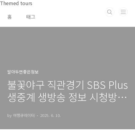
본문 바로가기
Themed tours
홈
태그
알아두면좋은정보
불꽃야구 직관경기 SBS Plus
생중계 생방송 정보 시청방법
총정리
by 여행큐레이터
2025. 6. 10.