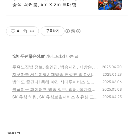
중석 락커룸, 4m X 2m 특대형 스
크린
4
구독하기
'
알아두면좋은정보
' 카테고리의 다른 글
두유노집밥 정보, 출연진, 방송시간, 재방송, O
2025.06.30
TT 다시보기 총정리
지구마블 세계여행3 재방송 편성표 및 다시보
(0)
2025.06.29
기 서비스 총정리
밤에도 즐긴다! 동해 야간 시티투어버스 노선
(0)
2025.06.06
및 예약방법
불꽃야구 파이터즈 방송 정보, 멤버, 직관경기
(0)
2025.05.08
일정 총정리
SK 유심 해킹, SK 유심보호서비스 & 유심 교
(0)
2025.04.25
체 방법 & 해외 로밍 이용 방안 총정리
(0)
관련글