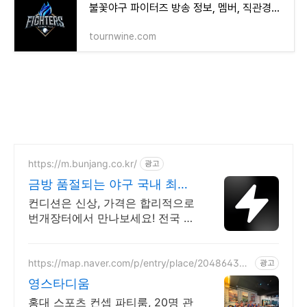
불꽃야구 파이터즈 방송 정보, 멤버, 직관경기 일정 총정리
tournwine.com
https://m.bunjang.co.kr/
광고
금방 품절되는 야구 국내 최대
브랜드 중고거래
컨디션은 신상, 가격은 합리적으로
번개장터에서 만나보세요! 전국 각
지에서 올라오는 전국구 최다 상품
매일 10만 개 이상의 신규 상품 업
로드
https://map.naver.com/p/entry/place/204864388
광고
3
영스타디움
홍대 스포츠 컨셉 파티룸, 20명 관