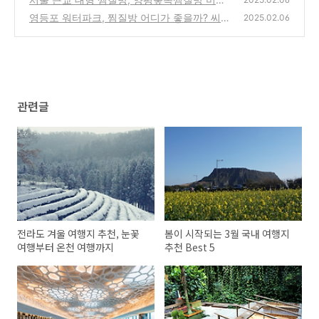
내힐빙클럽
영등포 워터파크, 찜질방 어디가 좋을까? 씨랄
(0)
2025.02.06
라 워터파크
(0)
관련글
전라도 겨울 여행지 추천, 눈꽃
봄이 시작되는 3월 국내 여행지
여행부터 온천 여행까지
추천 Best 5