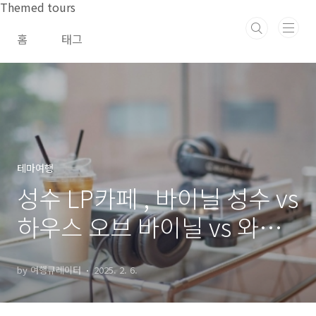
본문 바로가기
Themed tours
홈
태그
테마여행
성수 LP카페 , 바이닐 성수 vs
하우스 오브 바이닐 vs 와니
타음악감상실 비교
by 여행큐레이터
2025. 2. 6.