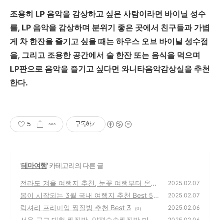
조용히 LP 음악을 감상하고 싶은 사람이라면 바이닐 성수
를, LP 음악을 감상하며 분위기 좋은 곳에서 친구들과 가볍
게 차 한잔을 즐기고 싶을 때는 하우스 오브 바이닐 성수점
을, 그리고 조용한 공간에서 술 한잔 또는 음식을 먹으며
LP판으로 음악을 즐기고 싶다면 와니타음악감상실을 추천
한다.
5
구독하기
'
테마여행
' 카테고리의 다른 글
전라도 겨울 여행지 추천, 눈꽃 여행부터 온천
2025.02.07
여행까지
봄이 시작되는 3월 국내 여행지 추천 Best 5
(0)
2025.02.07
럭셔리 프리미엄 찜질방 추천 Best 3
(0)
2025.02.06
(0)
서울 근교 대형 찜질방, 양평숲속찜질방 미리
2025.02.06