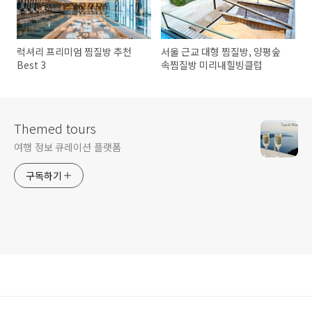
럭셔리 프리미엄 찜질방 추천
서울 근교 대형 찜질방, 양평숲
Best 3
속찜질방 미리내힐빙클럽
Themed tours
여행 정보 큐레이션 플랫폼
구독하기