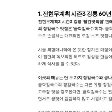
1. 전현무계획 시즌3 강릉 60
전현무계획3 시즌3 강릉 '빨간맛특집' 편
의 장칼국수 맛집은 '금학칼국수'이다.
금학
수로 손꼽히는 대표적인 로컬 노포 맛집니
시골 외할머니댁에 온 듯한 정겨운 미닫
이 집만의 독보적인 레트로 감성을 만들어
하게 식사를 할 수 있다.
이곳의 메뉴는 단 두 가지 장칼국수와 콩
금학칼국수의 장칼국수는 다른 유명 장칼
고추장 맛을 강조한다면, 금학칼국수는 된
면서도 끝맛이 텁텁하지 않고 시원하고 