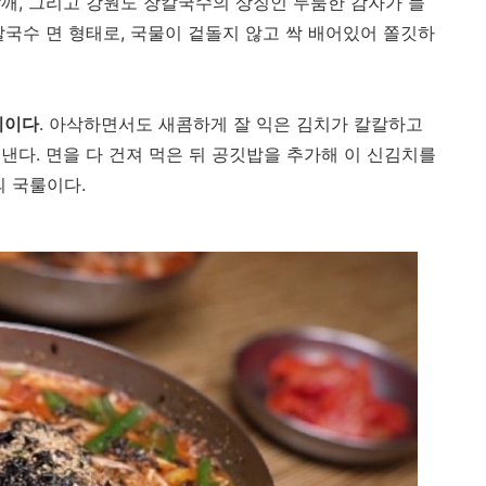
깨, 그리고 강원도 장칼국수의 상징인 두툼한 감자가 들
칼국수 면 형태로, 국물이 겉돌지 않고 싹 배어있어 쫄깃하
치이다
. 아삭하면서도 새콤하게 잘 익은 김치가 칼칼하고
낸다. 면을 다 건져 먹은 뒤 공깃밥을 추가해 이 신김치를
의 국룰이다.