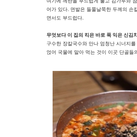
여기에 께란을 부드럽게 풀고 김가루와 참
어가 있다. 면발은 들쭐날쭉한 두께의 손
면서도 부드럽다.
무엇보다 이 집의 킥은 바로 푹 익은 신김
구수한 장칼국수와 만나 엄청난 시너지를 
얹어 국물에 말아 먹는 것이 이곳 단골들