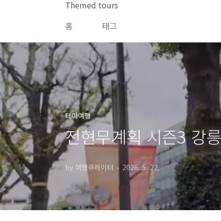
본문 바로가기
Themed tours
홈
태그
테마여행
전현무계획 시즌3 강릉
by 여행큐레이터
2026. 5. 22.