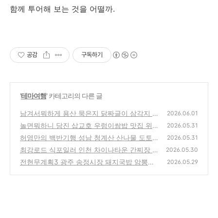
함께 투어해 보는 것을 어떨까.
공감
구독하기
'
테마여행
' 카테고리의 다른 글
남겨서뭐하게 용산 묵은지 닭짜글이 삼각지 용
2026.06.01
리단길 맛집 위치 및 방문팁 feat. 김대호
놀면뭐하니 당진 삽교호 우렁이쌈밥 맛집 위치
(0)
2026.05.31
및 방문팁
허영만의 백반기행 성남 청계산 산나물 도토리
(0)
2026.05.31
묵 묵무침 닭볶음탕 맛집 위치 및 방문팁 feat.
최강로드 식포일러 인천 차이나타운 간찌장 백
2026.05.30
씨야
짜장 중식당 맛집 위치 및 방문팁 （최강록 김
(0)
전현무계획3 광주 송정시장 돼지국밥 암뽕순
2026.05.29
도윤）
대 국밥 맛집 위치 및 방문팁
(0)
(0)