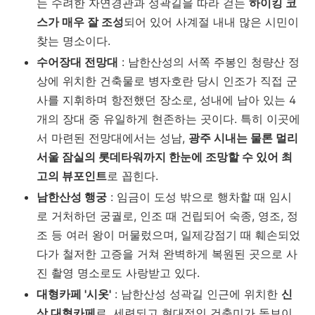
는 수려한 자연경관과 성곽길을 따라 걷는
하이킹 코
스가 매우 잘 조성
되어 있어 사계절 내내 많은 시민이
찾는 명소이다.
수어장대 전망대
: 남한산성의 서쪽 주봉인 청량산 정
상에 위치한 건축물로 병자호란 당시 인조가 직접 군
사를 지휘하며 항전했던 장소로, 성내에 남아 있는 4
개의 장대 중 유일하게 현존하는 곳이다. 특히 이곳에
서 마련된 전망대에서는 성남,
광주 시내는 물론 멀리
서울 잠실의 롯데타워까지 한눈에 조망할 수 있어 최
고의 뷰포인트
로 꼽힌다.
남한산성 행궁
: 임금이 도성 밖으로 행차할 때 임시
로 거처하던 궁궐로, 인조 때 건립되어 숙종, 영조, 정
조 등 여러 왕이 머물렀으며, 일제강점기 때 훼손되었
다가 철저한 고증을 거쳐 완벽하게 복원된 곳으로 사
진 촬영 명소로도 사랑받고 있다.
대형카페 '시옷'
: 남한산성 성곽길 인근에 위치한
신
상 대형카페
로, 세련되고 현대적인 건축미가 돋보이