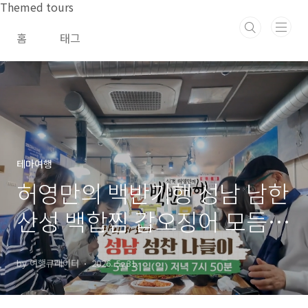
본문 바로가기
Themed tours
홈
태그
테마여행
허영만의 백반기행 성남 남한
산성 백합찜 갑오징어 모듬조
개소고기 샤브 해산물 맛집
by 여행큐레이터
2026. 5. 31.
위치 및 방문팁 feat. 씨야