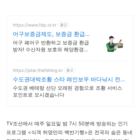
https://www.fdp.or.kr
광고
어구보증금제도, 보증금 환급
어구 생산/수입업체 대상
어구 폐어구 반환하고 보증금 환급
받자! 수산자원 보호와 해양환경
보전을 위해 보증금 수납부터 폐어
구 회수 및 환급까지! 어구보증금
관리센터에서 상세내용 확인하기
https://jstar.thefishing.kr
광고
수도권대박조황 스타 레인보우 바다낚시 전문
내외만권출조
수도권 베테랑 선단 오래된 경험으로 조황 서비스
포인트로 모시겠습니다
TV조선에서 매주 일요일 밤 7시 50분에 방송되는 인기
프로그램 <식객 허영만의 백반기행>은 전국의 숨은 동네