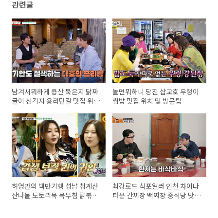
관련글
남겨서뭐하게 용산 묵은지 닭짜
놀면뭐하니 당진 삽교호 우렁이
글이 삼각지 용리단길 맛집 위치
쌈밥 맛집 위치 및 방문팁
및 방문팁 feat. 김대호
허영만의 백반기행 성남 청계산
최강로드 식포일러 인천 차이나
산나물 도토리묵 묵무침 닭볶음
타운 간찌장 백짜장 중식당 맛집
탕 맛집 위치 및 방문팁 feat. 씨
위치 및 방문팁 （최강록 김도
야
윤）