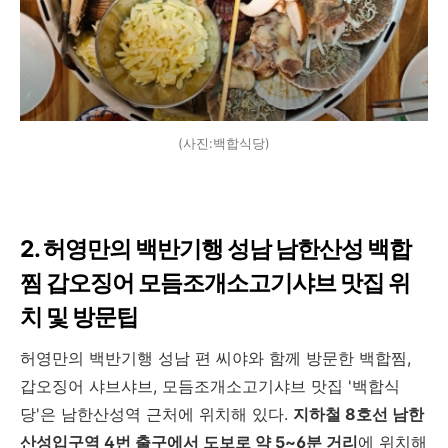
(사진:백합식당)
2. 허영만의 백반기행 성남 남한산성 백합
찜 갑오징어 모듬조개소고기샤브 맛집 위
치 및 방문팁
허영만의 백반기행 성남 편 씨야와 함께 방문한 백합찜,
갑오징어 샤브샤브, 모듬조개소고기샤브 맛집 '백합식
당'은 남한산성역 근처에 위치해 있다.
지하철 8호선 남한
산성입구역 4번 출구에서 도보로 약 5~6분 거리
에 위치해