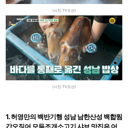
(사진:TV조선)
(사진:TV조선)
1. 허영만의 백반기행 성남 남한산성 백합찜
갑오징어 모듬조개소고기 샤브 맛집은 어