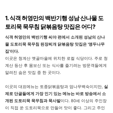
1. 식객 허영만의 백반기행 성남 산나물 도
토리묵 묵무침 닭볶음탕 맛집은 어디?
식객 허영만의 백반기행 씨야 편에서 소개된 성남의 산나
물 도토리묵 묵무침 된장찌개 닭볶음탕 맛집은 '앵두나무
집'이다.
이곳은 청계산 옛골마을에 위치한 로컬 식당이다. 주로 청
계산 등산 후 몸보신 또는 식사를 즐기려는 방문객들에게
알려진 숨은 맛집 중 한 곳이다.
이곳의 대표메뉴는 토종닭볶음탕과 엄나무백숙이지만,
실
제로 단골들에게 가장 인기 있는 메뉴는 바로 방송에서 소
개된 도토리묵 묵무침과 묵사발
이다. 80세 이상의 주인장
이 직접 쑨 도토리묵으로 만들어 맛이 좋다. 그리고 주인