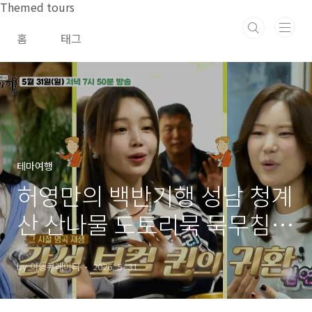
본문 바로가기
Themed tours
홈
태그
테마여행
허영만의 백반기행 성남 청계
산 산나물 도토리묵 묵무침
닭볶음탕 맛집 위치 및 방문
by 여행큐레이터
2026. 5. 31.
팁 feat. 씨야