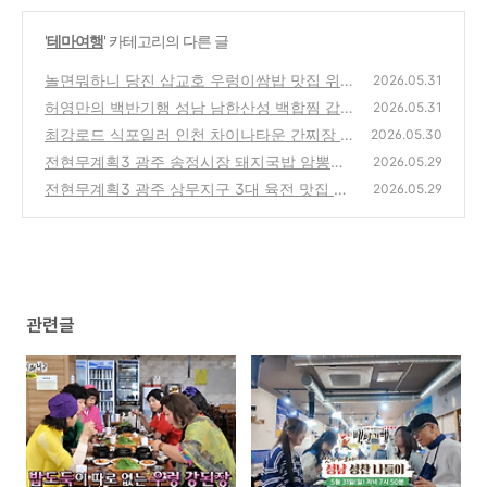
'
테마여행
' 카테고리의 다른 글
놀면뭐하니 당진 삽교호 우렁이쌈밥 맛집 위치
2026.05.31
및 방문팁
허영만의 백반기행 성남 남한산성 백합찜 갑오
(0)
2026.05.31
징어 모듬조개소고기 샤브 해산물 맛집 위치
최강로드 식포일러 인천 차이나타운 간찌장 백
2026.05.30
및 방문팁 feat. 씨야
짜장 중식당 맛집 위치 및 방문팁 （최강록 김
(0)
전현무계획3 광주 송정시장 돼지국밥 암뽕순
2026.05.29
도윤）
대 국밥 맛집 위치 및 방문팁
(0)
전현무계획3 광주 상무지구 3대 육전 맛집 위
(0)
2026.05.29
치 및 방문팁
(0)
관련글