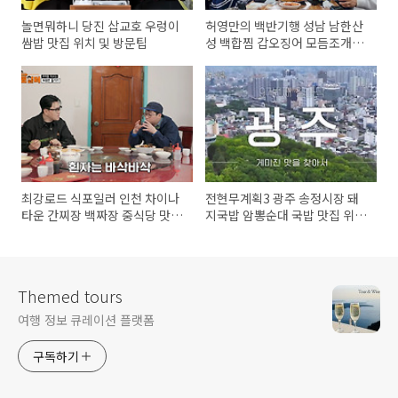
놀면뭐하니 당진 삽교호 우렁이
허영만의 백반기행 성남 남한산
쌈밥 맛집 위치 및 방문팁
성 백합찜 갑오징어 모듬조개소
고기 샤브 해산물 맛집 위치 및
방문팁 feat. 씨야
최강로드 식포일러 인천 차이나
전현무계획3 광주 송정시장 돼
타운 간찌장 백짜장 중식당 맛집
지국밥 암뽕순대 국밥 맛집 위치
위치 및 방문팁 （최강록 김도
및 방문팁
윤）
Themed tours
여행 정보 큐레이션 플랫폼
구독하기