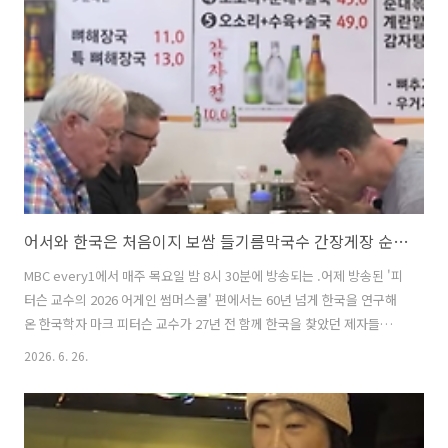
이번 주는 멤버들이 여행을 떠난 곳은 중국의 그래드 캐니언이라고 불리
는 태항산이었다. 이번 글에서는 독박투어에서 소개된 여행지 중국 태항
산과 태항산 가는 방법, 그리고 태항산 패키지 상품 선택 방법에 대해 자
세히 ..
어서와 한국은 처음이지 보쌈 들기름막국수 간장게장 순대국 맛집 위치 총정리 feat. 피터슨 교수
MBC every1에서 매주 목요일 밤 8시 30분에 방송되는 .어제 방송된 '피
터슨 교수의 2026 어게인 썸머스쿨' 편에서는 60년 넘게 한국을 연구해
온 한국학자 마크 피터슨 교수가 27년 전 함께 한국을 찾았던 제자들과
다시 모여 특별한 역사 여행을 떠났다. 이들은 전쟁기념관과 창경궁, 서
2026. 6. 26.
울시티투어버스를 둘러보며 한국전쟁의 아픔과 조선의 역사, 현대 한국
의 발전상을 되새겼다. 또한 뼈해장국, 순대국, 보쌈, 들기름막국수 등 다
양한 한식을 맛보며 한국 문화의 매력을 다시 체험하는 뜻깊은 시간을 가
졌다. 이번 글에서는 이번 어서와 한국은 처음이지 피터슨 교수 편에서