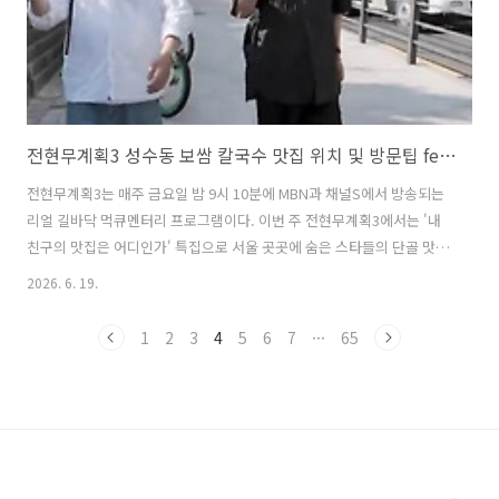
전현무계획3 성수동 보쌈 칼국수 맛집 위치 및 방문팁 feat. 전현무 이주승 단골 맛집
전현무계획3는 매주 금요일 밤 9시 10분에 MBN과 채널S에서 방송되는
리얼 길바닥 먹큐멘터리 프로그램이다. 이번 주 전현무계획3에서는 '내
친구의 맛집은 어디인가' 특집으로 서울 곳곳에 숨은 스타들의 단골 맛집
을 탐방하는 과정이 그려졌다. 첫 번째로 전현무와 곽튜브가 방문한 곳은
2026. 6. 19.
전현무가 추천한 곳으로, 이미 나혼자산다에서 이주승이 전현무에게 소
개하여 큰 화제가 되었던 성수동의 보쌈과 칼국수 맛집이 소개되어 시청
1
2
3
4
5
6
7
···
65
자들의 큰 관심을 끌었다. 이번 글에서는 전현무가 이주승에게 소개 받은
1시간 반 웨이팅도 감수한 성수동의 최애 보쌈과 칼국수 맛집에 대해 자
세히 알아본다. 1. 전현무계획3 성수동 보쌈 칼국수 맛집은 어디? feat.
나혼자산다 전현무 이주승 맛집전현무계획 3 '내 친구의 맛집은 어디인..