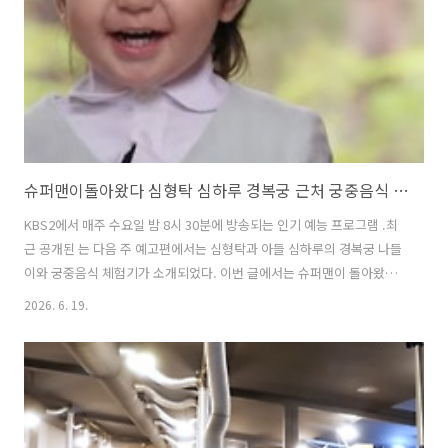
품을 감정한 감정사의 정체가 무엇인지 자세히 알아본다. 1. 미운우리새
끼 미우새..
슈퍼맨이돌아왔다 심형탁 심하루 경복궁 근처 궁중음식 맛집 위치 및 방문팁
KBS2에서 매주 수요일 밤 8시 30분에 방송되는 인기 예능 프로그램 .최
근 공개된 는 다음 주 예고편에서는 심형탁과 아들 심하루의 경복궁 나들
이와 궁중음식 체험기가 소개되었다. 이번 글에서는 슈퍼맨이 돌아왔다
에서 심형탁과 아들 심하루가 방문해 떡갈비, 갈비찜, 장어를 즐긴 경복
2026. 6. 19.
궁 근처의 궁중음식 맛집에 대해 자세히 알아본다. 1. 슈퍼맨이돌아왔다
심형탁 심하루 경복궁 궁중음식 맛집은 어디?슈퍼맨이 돌아왔다에서 심
형탁과 아들 심하루가 방문한 경복궁 근처의 궁중음식 맛집은 '지화자'이
다. 지화자는 1991년 오픈한 대한민국 최초의 정통 조선왕조 궁중음식
전문점이다. 지화자는 단순히 음식을 판매하는 한정식집이 아니라 국가
무형문화재 제38호 조선왕조 궁중음식 선정된 유서가 깊은 곳이다. 조선