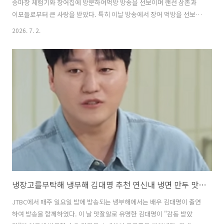
승마장 체험기와 장어집에 방문하여먹방 방송을 선보이며 랜선 삼촌과
이모들로부터 큰 사랑을 받았다. 특히 이날 방송에서 장어 먹방을 선보였
던 장어집은 심형탁이 아내 사야와 오래전부터 함께 방문했던 단골 장어
2026. 7. 2.
집으로 소개되며 더욱 관심을 끌었다. 이번 글에서는 KBS 슈퍼맨이돌아
왔단 심형탁 심하루 편에서 심형탁이 아내 사야의 임신했을 때부터 방문
했던 단골 장어집에 대해 자세히 알아본다. 1. 슈퍼맨이돌아왔다 심형탁
사야 심하루 단골 장어집은 어디?슈퍼맨이돌아왔다 방송에서 소개된 심
하루의 아빠 엄마 심형탁과 사야의 단골 장어 맛집은 '금남리 민물장
어'이다. 금난리 민물장어는 경치 좋은 북한강변 드라이브 코스길에 자리
잡고 있어,..
냉장고를부탁해 냉부해 김대명 추천 연신내 냉면 만두 맛집 위치 및 방문팁
JTBC에서 매주 일요일 밤에 방송되는 냉부해에서는 배우 김대명이 출연
하여 방송을 함께하였다. 이 날 맛잘알로 유명한 김대명이 "감동 받았