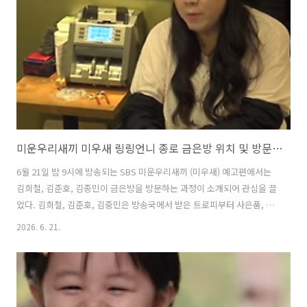
소개된 뼈해장국, 순대국, 보쌈, 들기름막국수 맛집부터 지난 방송에서
도 이들이 방문했던 간장게장 맛집까지 함께 알아본다. 1. 어..
미운우리새끼 미우새 링링언니 종로 금은방 위치 및 방문팁 feat. 김희철 금목걸이
6월 21일 밤 9시에 방송되는 SBS 미운우리새끼 (미우새) 예고편에서는
김희철, 김준호, 김종민이 금은방을 방문하는 과정이 소개되어 관심을 끌
었다. 김희철, 김준호, 김중민은 방송국에서 받은 트로피부터 사은품, 그
리고 할아버지께서 주신 금목걸이에 대한 감정을 받으며 희비가 엇갈리
2026. 6. 21.
는 모습이 보였다. 특히 이날 김희철은 방송국에서 받은 사은품 술잔이
1500만원 상당 그리고 할아버지께서 주신 금목걸이가 상당한 금액이 나
오면서 김희철은 물로 미운우리새끼에 나온 패널들까지 깜짝 놀라게 하
며 궁금증을 자아냈다. 이번 글에서는 미운우리새끼에서 김희철, 김준
호, 김종민이 방문한 종로의 금은방이 어디이고, 이날 이들이 가져온 금