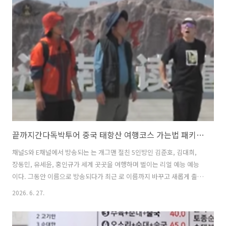
자, 전현무, 양세형이 방문했던 예산의 양념갈비 생갈비 맛집에 대해 자
세히 알아본다. 1. 전지적참견시점 전참시 이영자 예산 양념갈비 생갈비
맛집은 어디?전지적참견시점 전참시 방송에서 이영자의 예산 양념갈비
생갈비 맛집으로 소개된 곳은 '소복갈비'이다. 1940년대에 개업하여 무
려 80년이 넘..
끝까지간다독박투어 중국 태항산 여행코스 가는법 패키지 상품 비교 총정리
채널S와 E채널에서 방송되는 는 개그맨 절친 5인방인 김준호, 김대희,
장동민, 유세윤, 홍인규가 세계 곳곳을 여행하며 벌이는 리얼 예능 예능
이다. 그동안 이름으로 방송되다가 최근 로 이름까지 바꾸고 새롭게 출발
했다. 하지만 여행 경비를 걸고 다양한 게임을 진행해 패배한 사람이 숙
2026. 6. 27.
박비, 식사비, 관광비 등을 대신 결제하는 이른바 '독박' 시스템은 그대로
유지되었다. 멤버들은 해외 명소와 현지 맛집을 탐방하는 것을 물론, 독
박자가 수행해야 하는 기상천외한 벌칙까지 선보이며 웃음을 선사한다.