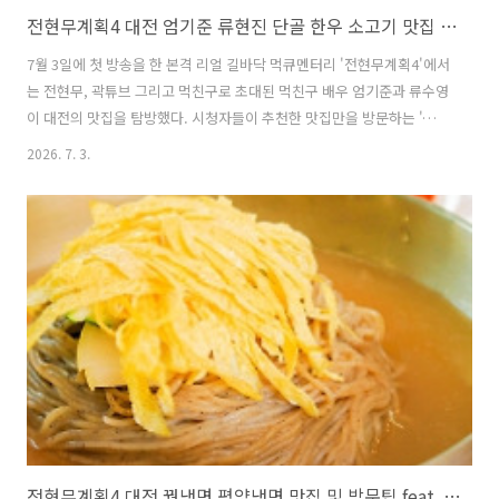
전현무계획4 대전 엄기준 류현진 단골 한우 소고기 맛집 위치 및 방문팁
7월 3일에 첫 방송을 한 본격 리얼 길바닥 먹큐멘터리 '전현무계획4'에서
는 전현무, 곽튜브 그리고 먹친구로 초대된 먹친구 배우 엄기준과 류수영
이 대전의 맛집을 탐방했다. 시청자들이 추천한 맛집만을 방문하는 '시청
자계획'을 테마로 진행된 이번 방송에서 대미를 장식한 대전의 맛집은 한
2026. 7. 3.
우 맛집이었다. 이곳에서 엄기준과 류수영은 결혼 비하인드를 밝히며 토
크와 한우 먹방을 이어나갔다. 특히 마지막에 방문한 대전의 한우 맛집은
먹친구로 함께한 배우 엄기준이 직접 추천한 맛집이자 단골 맛집이라 더
욱 큰 관심을 끌었다. 이번 글에서는 전현무계획4 첫 방송에서 전현무,
곽튜브, 엄기준, 류수영이 방문한 대전의 한우 맛집이자 엄기준의 단골
맛집에 대해 자세히 알아본다. 1. 전현무계획4 대전 엄기준 단골 한우
소..
전현무계획4 대전 꿩냉면 평양냉면 맛집 및 방문팁 feat. 류수영 엄기준