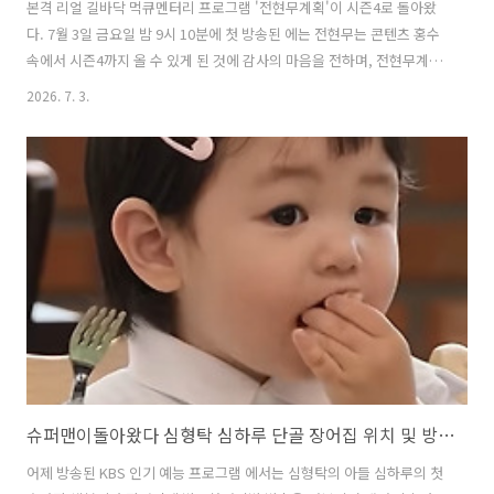
본격 리얼 길바닥 먹큐멘터리 프로그램 '전현무계획'이 시즌4로 돌아왔
다. 7월 3일 금요일 밤 9시 10분에 첫 방송된 에는 전현무는 콘텐츠 홍수
속에서 시즌4까지 올 수 있게 된 것에 감사의 마음을 전하며, 전현무계획
시즌4의 첫 방송을 '시청자계획'으로 시작하였다. 이날 전현무와 곽튜브
2026. 7. 3.
가 시청자의 추천을 받아 방문한 곳은 대전. 전현무는 "시청자 분이 대전
노포 근본, 반백년 넘은 집, 사장님 친척이 조선시대 수라간 상궁 출신이
라 그 레시피를 물려받은 곳이라고 강력 추천한 곳"이라 첫 번째 방문할
맛집을 소개하며 기대감을 높였다. 이번 글에서는 첫 방송을 시작한 에서
전현무, 곽튜브가 첫 번째로 방문한 대전의 궁중 육개장 노포 맛집에 대
해 자세히 알아본다. 1. 전현무계획4 대전 궁중 육개장 ..
슈퍼맨이돌아왔다 심형탁 심하루 단골 장어집 위치 및 방문팁
어제 방송된 KBS 인기 예능 프로그램 에서는 심형탁의 아들 심하루의 첫