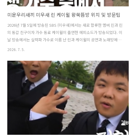
미운우리새끼 미우새 린 케이윌 왕쑥뜸방 위치 및 방문팁
2026년 7월 5일에 방송된 SBS (미우새)에서는 새로 합류한 멤버 린과 린
의 동갑 친구이자 가수 동료 케이윌이 출연한 에피소드가 방송되었다. 이
날 방송에서는 실력파 가수로 이름 난 린과 케이윌의 공연과 노래방에서
의 멋진 하모니를 감상할 수 있었다. 특히 이 둘이 함께 방문한 전통식 왕
2026. 7. 5.
쑥뜸방이 눈길을 끌었다. 이번 글에서는 SBS 미운우리새끼 미우새 린 케
이윌 편에서 린과 케이윌이 방문했던 왕쑥뜸방에 대해 자세히 알아본다.
1. 미운우리새끼 미우새 린 케이윌 왕쑥뜸방은 어디?SBS 미운우리새끼
미우새 린 케이윌 편에서 린과 케이윌이 방문했던 왕쑥뜸방은 서울 양재
동에 위치한 '그린 왕쑥뜸방'으로 추정된다. 이곳은 tvN 을 포함한 여러
방송에서 소개된 곳으로 10년 넘게 전통적인 방식의 쑥뜸과..