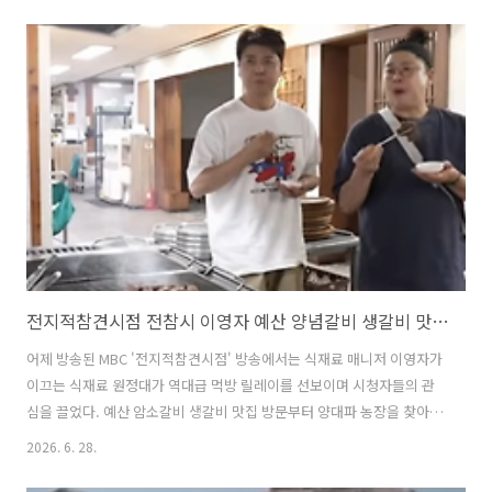
두심은 제주 애월에 위치한 4색 만두 맛집을 방문하여 '제주 대접 한
상'을 즐기며 담백한 토크를 이어나갔다. 이번 글에서는 남겨서뭐하게 제
주 특집 3탄에서 이영자, 박세리, 고두심이 함께 방문했던 4색 만두 전골
맛집과 주변 함께 가볼 만한 명소에 대해 자세히 알아본다. 1. 남겨서뭐하
게 제주 애월 고두심 4색만두 소고기해물만두전골 맛집은 어디? 남겨서
뭐하게 제주 특집 3탄 고두심 편에서 이영자, 박세리, 고..
전지적참견시점 전참시 이영자 예산 양념갈비 생갈비 맛집 위치 및 방문팁
어제 방송된 MBC '전지적참견시점' 방송에서는 식재료 매니저 이영자가
이끄는 식재료 원정대가 역대급 먹방 릴레이를 선보이며 시청자들의 관
심을 끌었다. 예산 암소갈비 생갈비 맛집 방문부터 양대파 농장을 찾아
양대파 김치를 담고 삼겹살과 곱창 파티가 펼쳐졌다. 특히 예약해야만 맛
2026. 6. 28.
볼 수 있는 한정 판매 생갈비 맛집이라는 예산의 유명한 암소갈비 맛집에
대한 관심도 높아졌다. 이번 글에서는 전지적참겨시점 전참시에서 이영