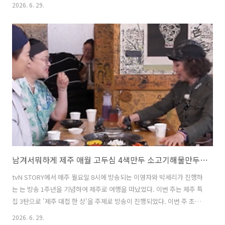
소문나기 시작한 린이 추천한 이색 맛집인 아이스크림 떡볶이와 아이스
2026. 6. 29.
크림이 들어간 들깨우동 맛집이 관심을 끌었다. 이번 글에서는 어제 방송
된 미운우리새끼 미우새 편에서 린과 백지영이 함께 방문한 이색 맛집 아
이스크림 떡볶이 맛집에 대해 자세히 알아본다. 1. 미운우리새끼 미우새
린 백지영 충무로 아이스크림 떡볶이 들깨우동 맛집은 어디?미운우리새
끼 미우새에서 린이 백지영에게 소개한 아이스크림 떡볶이와 아이스크
림 들깨우동 맛집은 '밥한술'이다. 이곳은 충무로에 위치한 가성비 좋은
한식술집으로..
남겨서뭐하게 제주 애월 고두심 4색만두 소고기해물만두전골 맛집 위치 및 여행팁
tvN STORY에서 매주 월요일 8시에 방송되는 이영자와 박세리가 진행하
는 는 방송 1주년을 기념하여 제주로 여행을 떠났었다. 이번 주는 제주 특
집 3탄으로 '제주 대접 한 상'을 주제로 방송이 진행되었다. 이번 주 초대
된 게스트는 제주도가 고향인 배우인 고두심이었다. 이영자, 박세리, 고
2026. 6. 29.