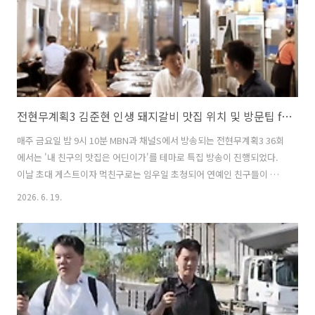
왕조의 ..
전현무계획3 김준현 인생 돼지갈비 맛집 위치 및 방문팁 feat.임우일
매주 금요일 밤 9시 10분 MBN과 채널S에서 방송되는 전현무계획3 36회
에서는 '내 친구의 맛집은 어딘이가'를 테마로 특집 방송이 진행되었다.
이날 초대 게스트이자 먹친구로는 임우일 초청되어 연예인 친구들이 소
개한 맛집을 함께 탐방하였다. 그중에서 임우일이 추청한 먹잘알 개그맨
2026. 6. 19.
김준현의 '인생 돼지갈비' 맛집을 방문하여 눈길을 끌었다. 이번 글에서
는 전현무계획3 '내 친구의 맛집은 어디인가' 특집 방송에서 임우일이 전
현무와 곽튜브에게 소개한 김준현의 인생 돼지갈비 맛집에 대해 자세히
알아본다. 1. 전현무계획3 서교동 김준현 인생 돼지갈비 맛집은 어디?전
현무계획3 '내 친구의 맛집은 어디인가' 특집 방송에서 임우일이 전현무
와 곽튜브에게 소개한 김준현의 인생 돼지갈비 맛집은 '서교가든숯불갈
비'이..