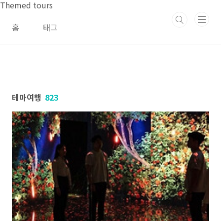
본문 바로가기
Themed tours
홈
태그
테마여행
823