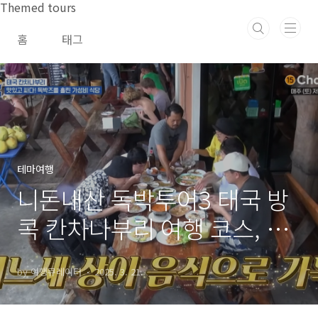
본문 바로가기
Themed tours
홈
태그
테마여행
니돈내산 독박투어3 태국 방
콕 칸차나부리 여행 코스, 맛
집 총정리
by 여행큐레이터
2025. 3. 21.