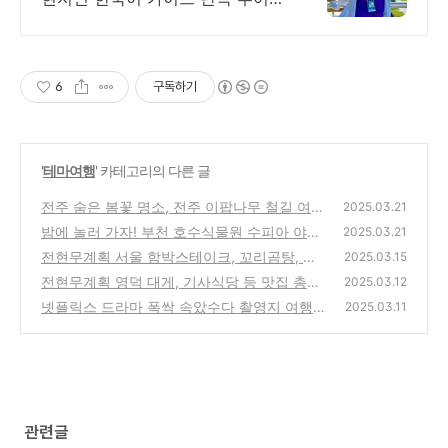
전문 여행사
6
구독하기
'
테마여행
' 카테고리의 다른 글
전주 숨은 봄꽃 명소, 전주 이팝나무 철길 여행
2025.03.21
밤에 놀러 가자! 부천 호수식물원 수피아 야간
(0)
2025.03.21
개장 투어
전현무계획 서울 함박스테이크, 꼬리곰탕, 우
(0)
2025.03.15
설 구이, 주물럭 맛집 총정리
전현무계획 영덕 대게, 기사식당 등 맛집 총정
(0)
2025.03.12
리
넷플릭스 드라마 폭싹 속았수다 촬영지 여행
(0)
2025.03.11
(0)
관련글