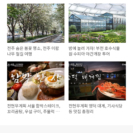
전주 숨은 봄꽃 명소, 전주 이팝
밤에 놀러 가자! 부천 호수식물
나무 철길 여행
원 수피아 야간개장 투어
전현무계획 서울 함박스테이크,
전현무계획 영덕 대게, 기사식당
꼬리곰탕, 우설 구이, 주물럭 맛
등 맛집 총정리
집 총정리