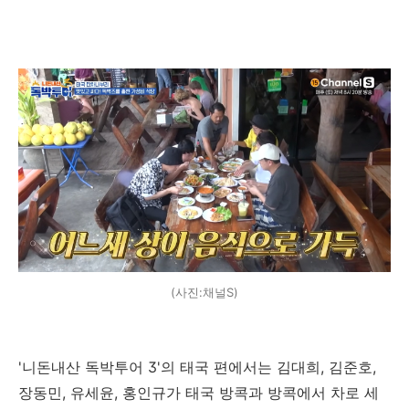
(사진:채널S)
'니돈내산 독박투어 3'의 태국 편에서는 김대희, 김준호,
장동민, 유세윤, 홍인규가 태국 방콕과 방콕에서 차로 세