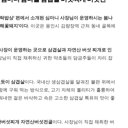
극락밥상' 편에서 소개된 심마니 사장님이 운영하시는 봄나
랑해꽃돼지'이다
. 이곳은 용인시 김량장역 근처 동네 골목에
사장이 운영하는 곳으로 삼겹살과 자연산 버섯 찌개로 인
장님이 직접 채취하신 귀한 약초들의 담금주들이 자리 잡
있듯이 삼겹살
이다. 국내산 생삼겹살을 달궈진 불판 위에서
 함께 구워 먹는 방식으로, 고기 자체의 퀄리티가 훌륭하여
구워내면 겉은 바삭하고 속은 고소한 삼겹살 특유의 맛이 좋
연산버섯찌개 자연산버섯전골
이다. 사장님이 직접 채취한 버