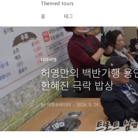
본문 바로가기
Themed tours
홈
태그
테마여행
허영만의 백반기행 용인 
한혜진 극락 밥상
by 여행큐레이터
2026. 5. 24.