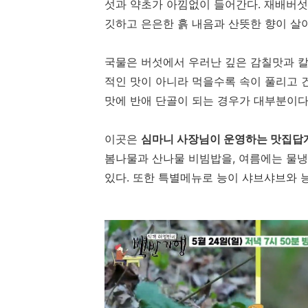
섯과 약초가 아낌없이 들어간다. 재배버섯
깃하고 은은한 흙 내음과 산뜻한 향이 살
국물은 버섯에서 우러난 깊은 감칠맛과 칼
적인 맛이 아니라 먹을수록 속이 풀리고 
맛에 반애 단골이 되는 경우가 대부분이다
이곳은
심마니 사장님이 운영하는 맛집답게
봄나물과 산나물 비빔밥을, 여름에는 물냉
있다. 또한 특별메뉴로 능이 샤브샤브와 