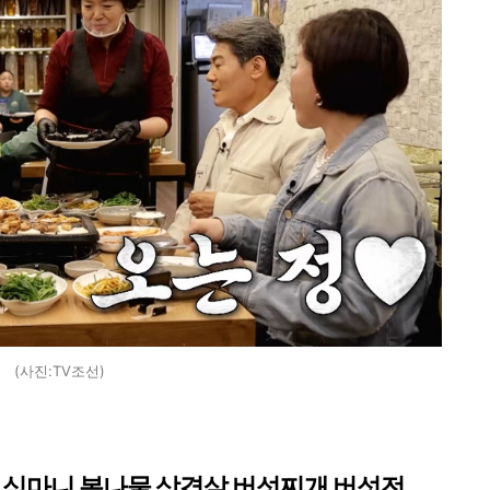
(사진:TV조선)
인 심마니 봄나물 삼겹살 버섯찌개 버섯전