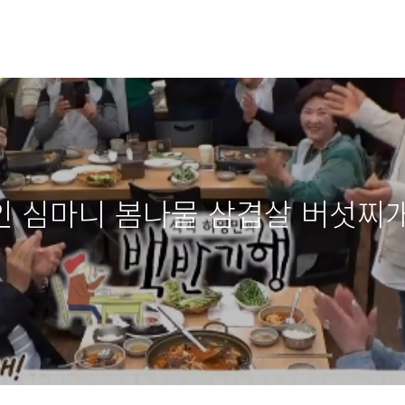
심마니 봄나물 삼겹살 버섯찌개 전