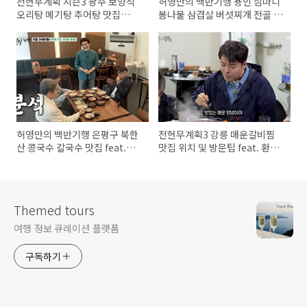
전현무계획 시즌3 광주 보양식
허영만의 백반기행 용인 심마니
오리탕 메기탕 추어탕 맛집
봄나물 삼겹살 버섯찌개 전골 맛
feat. 신현준
집 feat. 진성 한혜진 극락 밥상
허영만의 백반기행 은평구 북한
전현무계획3 강릉 매운갈비찜
산 콩국수 칼국수 맛집 feat.진
맛집 위치 및 방문팁 feat. 환희
성 한혜진 극락밥상
브라이언
Themed tours
여행 정보 큐레이션 플랫폼
구독하기