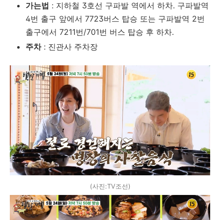
가는법
: 지하철 3호선 구파발 역에서 하차. 구파발역
4번 출구 앞에서 7723버스 탑승 또는 구파발역 2번
출구에서 7211번/701번 버스 탑승 후 하차.
주차
: 진관사 주차장
(사진:TV조선)