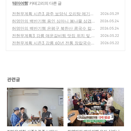
'
테마여행
' 카테고리의 다른 글
전현무계획 시즌3 광주 보양식 오리탕 메기탕
2026.05.29
추어탕 맛집 feat. 신현준
허영만의 백반기행 용인 심마니 봄나물 삼겹살
(0)
2026.05.24
버섯찌개 전골 맛집 feat. 진성 한혜진 극락 밥
허영만의 백반기행 은평구 북한산 콩국수 칼국
2026.05.24
상
수 맛집 feat.진성 한혜진 극락밥상
(0)
전현무계획3 강릉 매운갈비찜 맛집 위치 및 방
(0)
2026.05.22
문팁 feat. 환희 브라이언
전현무계획 시즌3 강릉 60년 전통 장칼국수
(0)
2026.05.22
맛집 위치 및 방문팁
(0)
관련글