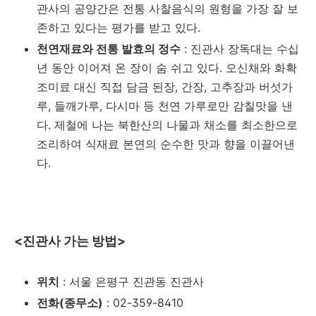
관사의 공양간은 전통 사찰음식의 원형을 가장 잘 보
존하고 있다는 평가를 받고 있다.
천연재료와 전통 발효의 정수
: 진관사 장독대는 수십
년 동안 이어져 온 장이 숨 쉬고 있다. 오신채와 화확
조미료 대신 직접 담금 된장, 간장, 고추장과 버섯가
루, 들깨가루, 다시마 등 천연 가루로만 감칠맛을 낸
다. 제철에 나는 북한산의 나물과 채소를 최소한으로
조리하여 식재료 본연의 순수한 맛과 향을 이끌어낸
다.
<진관사 가는 방법>
위치
: 서울 은평구 진관동 진관사
전화(종무소)
: 02-359-8410