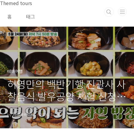
본문 바로가기
Themed tours
홈
태그
테마여행
허영만의 백반기행 진관사 사
찰음식 발우공양 체험 신청방
법 및 방문팁
by 여행큐레이터
2026. 5. 24.