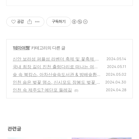
공감
구독하기
'
테마여행
' 카테고리의 다른 글
신안 보라섬 퍼플섬 라벤더 축제 및 꽃축제 보
2024.05.14
랏빛 물결속으로
국내 최장 길이 진천 출렁다리로 떠나는 여행
(0)
2024.05.11
숲 속 북캉스, 아차산숲속도서관 & 방배숲환경
(0)
2024.05.02
도서관 & 오동숲속도서관
인천 숨은 벚꽃 명소, 신시모도 장봉도 벚꽃 및
(0)
2024.04.30
여행 코스
인천 속 제주도? 예단포 둘레길
(0)
2024.04.28
(0)
관련글