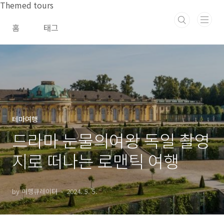
본문 바로가기
Themed tours
홈
태그
테마여행
드라마 눈물의여왕 독일 촬영
지로 떠나는 로맨틱 여행
by 여행큐레이터
2024. 5. 5.