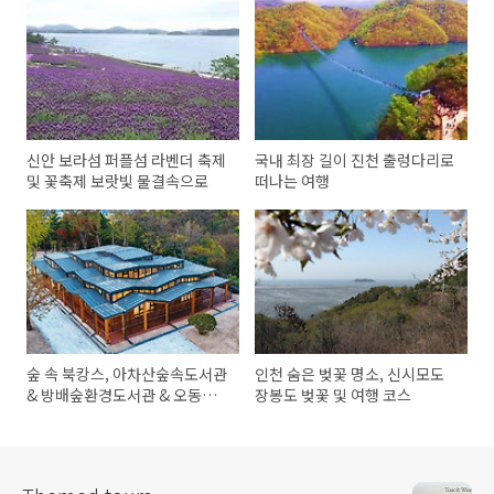
신안 보라섬 퍼플섬 라벤더 축제
국내 최장 길이 진천 출렁다리로
및 꽃축제 보랏빛 물결속으로
떠나는 여행
숲 속 북캉스, 아차산숲속도서관
인천 숨은 벚꽃 명소, 신시모도
& 방배숲환경도서관 & 오동숲
장봉도 벚꽃 및 여행 코스
속도서관